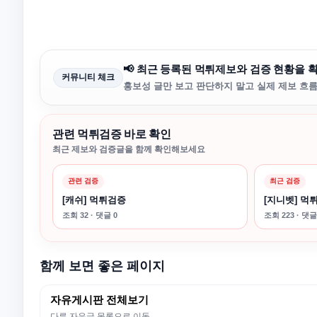
📢 최근 등록된 먹튀제보와 검증 현황을
커뮤니티 체크
홍보성 글만 보고 판단하지 말고 실제 제보 흐
관련 먹튀검증 바로 확인
최근 제보와 검증글을 함께 확인해보세요
관련 검증
최근 검증
[캐쉬] 먹튀검증
[지니벳] 먹
조회 32 · 댓글 0
조회 223 · 댓글
함께 보면 좋은 페이지
자유게시판 전체보기
다른 자유글 목록으로 이동