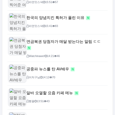
라면맛스낵
15:51
57
한국의 양념치킨 특허가 풀린 이유
N
라면맛스낵
15:41
83
연금복권 당첨자가 매달 받는다는 알림 ㄷㄷ
N
Watchinawe!
14:21
46
공중파 뉴스를 탄 AV배우
N
어처구님
14:12
70
알바 오열할 요즘 카페 메뉴
N
빵꿀
13:51
43