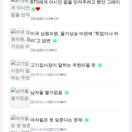
BTS에게 아시안 팝을 던져주려고 했던 그래미
N
빵꿀
13:44
108
미국 상원의원, 물가상승 비판에 "취업이나 하
라"고 답변
N
빵꿀
13:43
42
고기집사장이 말하는 무한리필 뜻
N
라면맛스낵
13:42
63
남자들 별거없음
N
라면맛스낵
13:41
97
여자들은 못 맞춘다는 문제
N
마스터게임
13:21
93