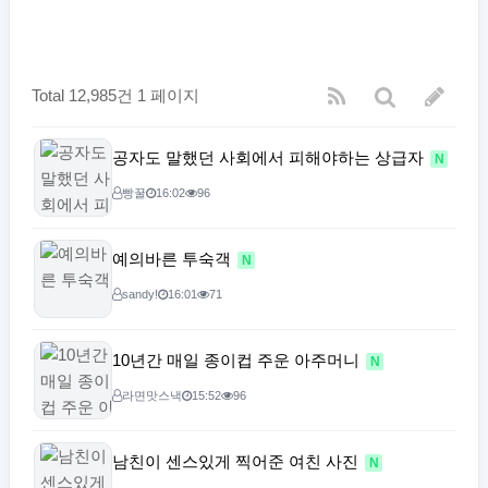
Total 12,985건
1 페이지
공자도 말했던 사회에서 피해야하는 상급자
N
빵꿀
16:02
96
예의바른 투숙객
N
sandy!
16:01
71
10년간 매일 종이컵 주운 아주머니
N
라면맛스낵
15:52
96
남친이 센스있게 찍어준 여친 사진
N