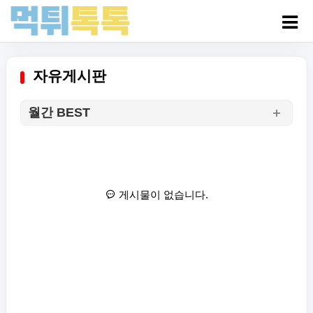
자유게시판
월간 BEST
게시물이 없습니다.