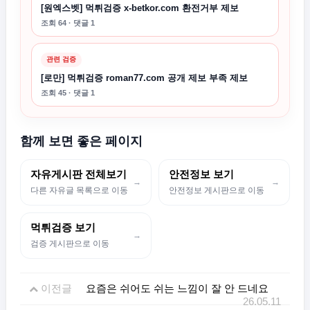
[원엑스벳] 먹튀검증 x-betkor.com 환전거부 제보
조회 64 · 댓글 1
관련 검증
[로만] 먹튀검증 roman77.com 공개 제보 부족 제보
조회 45 · 댓글 1
함께 보면 좋은 페이지
자유게시판 전체보기
안전정보 보기
→
→
다른 자유글 목록으로 이동
안전정보 게시판으로 이동
먹튀검증 보기
→
검증 게시판으로 이동
이전글
요즘은 쉬어도 쉬는 느낌이 잘 안 드네요
26.05.11