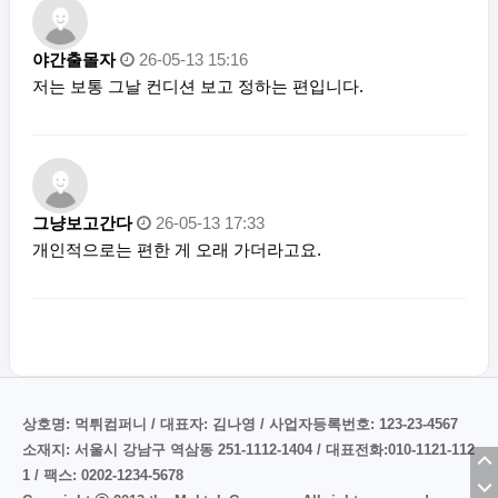
야간출몰자
26-05-13 15:16
저는 보통 그날 컨디션 보고 정하는 편입니다.
그냥보고간다
26-05-13 17:33
개인적으로는 편한 게 오래 가더라고요.
상호명: 먹튀컴퍼니 / 대표자: 김나영 / 사업자등록번호: 123-23-4567
소재지: 서울시 강남구 역삼동 251-1112-1404 / 대표전화:010-1121-112
1 / 팩스: 0202-1234-5678