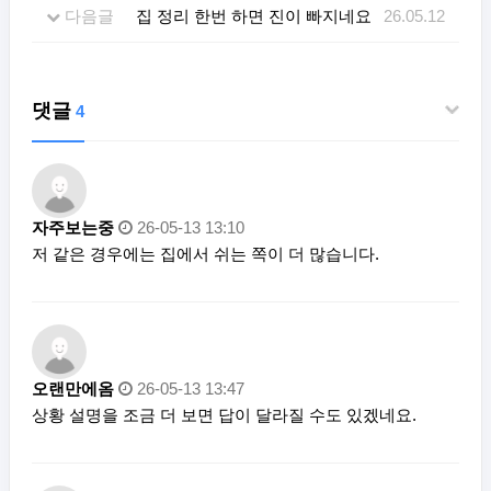
다음글
집 정리 한번 하면 진이 빠지네요
26.05.12
댓글
4
자주보는중
26-05-13 13:10
저 같은 경우에는 집에서 쉬는 쪽이 더 많습니다.
오랜만에옴
26-05-13 13:47
상황 설명을 조금 더 보면 답이 달라질 수도 있겠네요.