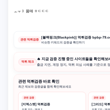
ㅗㅜㅑ 몸매 ㅎㄷㄷㄷ
[블랙핑크(Blackpink)] 먹튀검증 bpbp-7
관련 먹튀검증
비슷한 키워드의 검증글 확인하기
🔥 지금 검증 진행 중인 사이트들을 확인해보
먹튀 체크
출금 지연, 계정 정지, 먹튀 의심 사례를 기준으로 
관련 먹튀검증 바로 확인
최근 제보와 검증글을 함께 확인해보세요
관련 검증
관련 검증
[지엑스벳] 먹튀검증
[그리드] 먹
조회 153 · 댓글 2
조회 132 · 댓글