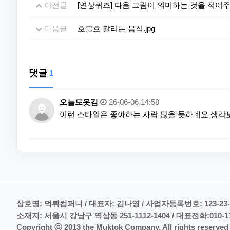
이전글
[연상퀴즈] 다음 그림이 의미하는 것을 적어
다음글
호불호 갈리는 음식.jpg
댓글
1
오늘도웃김
26-06-06 14:58
이런 스타일은 좋아하는 사람 많을 듯하네요 생각
상호명: 먹튀컴퍼니 / 대표자: 김나영 / 사업자등록번호: 123-23-
소재지: 서울시 강남구 역삼동 251-1112-1404 / 대표전화:010-1121-
Copyright ⓒ 2013 the Muktok Company. All rights reserved