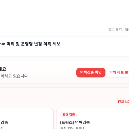
참고 출처
원
9.com 먹튀 및 운영명 변경 의혹 제보
세요
먹튀검증 확인
피해 제보 보
정리하고 있습니다.
전체보
관련 검증
튀검증
[드림즈] 먹튀검증
 2
조회 130 · 댓글 2