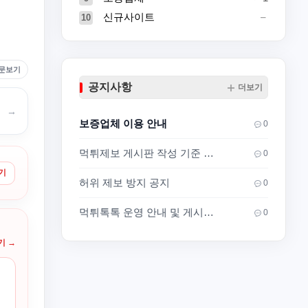
신규사이트
10
문보기
공지사항
더보기
→
보증업체 이용 안내
0
먹튀제보 게시판 작성 기준 안내
0
기
허위 제보 방지 공지
0
먹튀톡톡 운영 안내 및 게시판 이용 기준
0
기 →