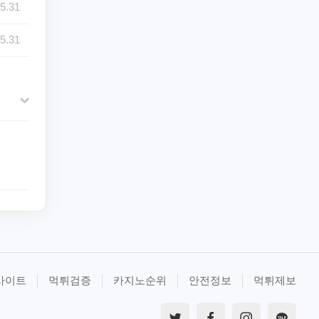
5.31
5.31
사이트
먹튀검증
카지노순위
안전정보
먹튀제보