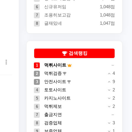
신규유저임
1,048점
6
조용히보고감
1,048점
7
글재밌네
1,047점
8
검색랭킹
먹튀사이트
1
먹튀검증
4
2
안전사이트
9
3
토토사이트
2
4
카지노사이트
2
5
먹튀제보
2
6
출금지연
7
검증업체
3
8
보증업체
1
9