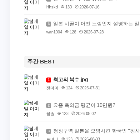
Hhskd
130
2026-07-16
일본 시골이 어떤 느낌인지 설명하는 
3
wan1004
128
2026-07-28
주간 BEST
최고의 복수.jpg
1
잿더미
124
2026-07-31
요즘 축의금 평균이 10만원?
2
꿈솔
123
2026-08-02
청정구역 일본을 오염시킨 한국인 "핑사
3
토비니
123
2026-08-03