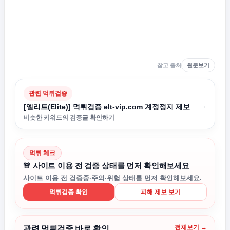
참고 출처
원문보기
관련 먹튀검증
→
[엘리트(Elite)] 먹튀검증 elt-vip.com 계정정지 제보
비슷한 키워드의 검증글 확인하기
먹튀 체크
🚨 사이트 이용 전 검증 상태를 먼저 확인해보세요
사이트 이용 전 검증중·주의·위험 상태를 먼저 확인해보세요.
먹튀검증 확인
피해 제보 보기
전체보기 →
관련 먹튀검증 바로 확인