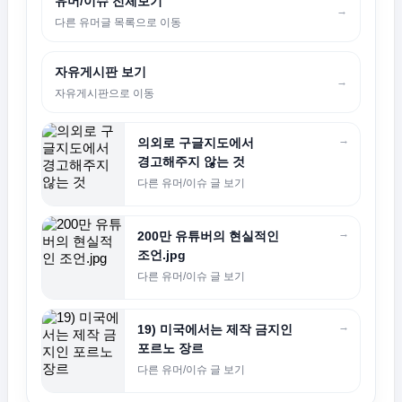
유머/이슈 전체보기
→
다른 유머글 목록으로 이동
자유게시판 보기
→
자유게시판으로 이동
→
의외로 구글지도에서
경고해주지 않는 것
다른 유머/이슈 글 보기
→
200만 유튜버의 현실적인
조언.jpg
다른 유머/이슈 글 보기
→
19) 미국에서는 제작 금지인
포르노 장르
다른 유머/이슈 글 보기