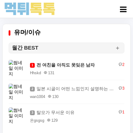
유머/이슈
월간 BEST
전 여친을 아직도 못잊은 남자
2
1
Hhskd
131
일본 시골이 어떤 느낌인지 설명하는 일본인
3
2
wan1004
130
탈모가 무서운 이유
1
3
온gsgsg
129