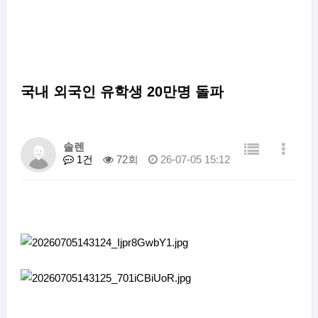
국내 외국인 유학생 20만명 돌파
솔렌
1건
72회
26-07-05 15:12