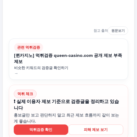
참고 출처
원문보기
관련 먹튀검증
[퀸카지노] 먹튀검증 queen-casino.com 공개 제보 부족
제보
비슷한 키워드의 검증글 확인하기
→
먹튀 체크
❗ 실제 이용자 제보 기준으로 검증글을 정리하고 있습
니다
홍보글만 보고 판단하지 말고 최근 제보 흐름까지 같이 보는
게 좋습니다.
먹튀검증 확인
피해 제보 보기