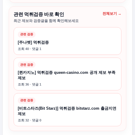
전체보기 →
관련 먹튀검증 바로 확인
최근 제보와 검증글을 함께 확인해보세요
관련 검증
[주나벳] 먹튀검증
조회 40 · 댓글 1
관련 검증
[퀸카지노] 먹튀검증 queen-casino.com 공개 제보 부족
제보
조회 36 · 댓글 1
관련 검증
[비트스타즈(Bit Starz)] 먹튀검증 bitstarz.com 출금지연
제보
조회 32 · 댓글 0