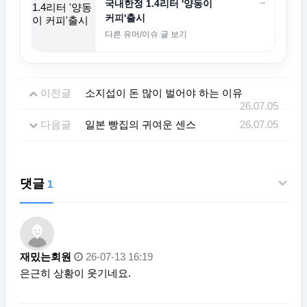
→
국내한정 1.4리터 '양동이
커피'출시
다른 유머/이슈 글 보기
이전글
소지섭이 돈 많이 벌어야 하는 이유
26.07.05
다음글
일본 빵집의 귀여운 센스
26.07.05
댓글
1
재밌는회원
26-07-13 16:19
은근히 상황이 웃기네요.