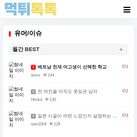
유머/이슈
월간 BEST
베트남 천재 여고생이 선택한 학교
1
1
ainss
144
전 여친을 아직도 못잊은 남자
2
2
Hhskd
130
일본 시골이 어떤 느낌인지 설명하는 일본인
3
3
wan1004
128