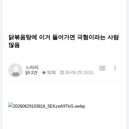
닭볶음탕에 이거 들어가면 극혐이라는 사람
많음
느타리
2건
52회
26-06-29 10:51