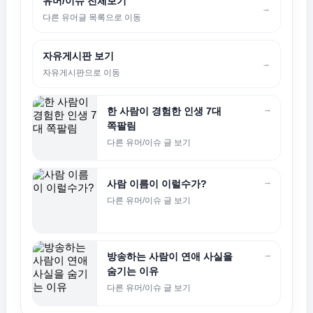
유머/이슈 전체보기
→
다른 유머글 목록으로 이동
자유게시판 보기
→
자유게시판으로 이동
→
한 사람이 경험한 인생 7대
쪽팔림
다른 유머/이슈 글 보기
→
사람 이름이 이럴수가?
다른 유머/이슈 글 보기
→
방송하는 사람이 연애 사실을
숨기는 이유
다른 유머/이슈 글 보기