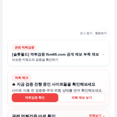
참고 출처
원문보기
관련 먹튀검증
→
[슬롯월드] 먹튀검증 fbm66.com 공개 제보 부족 제보
비슷한 키워드의 검증글 확인하기
먹튀 체크
🔥 지금 검증 진행 중인 사이트들을 확인해보세요
사이트 이용 전 검증중·주의·위험 상태를 먼저 확인해보세요.
먹튀검증 확인
피해 제보 보기
전체보기 →
관련 먹튀검증 바로 확인