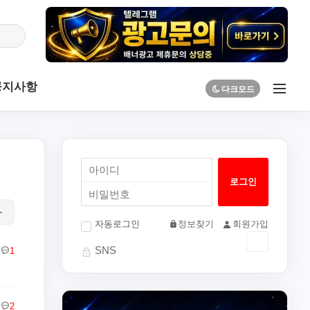
공지사항
자동로그인
정보찾기
회원가입
SNS
1
2