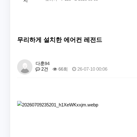
무리하게 설치한 에어컨 레전드
다훈94
2건
66회
26-07-10 00:06