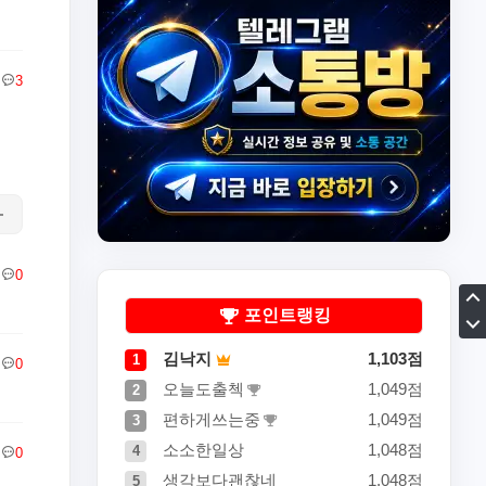
3
0
포인트랭킹
김낙지
1,103점
1
0
오늘도출첵
1,049점
2
편하게쓰는중
1,049점
3
소소한일상
1,048점
4
0
생각보다괜찮네
1,048점
5