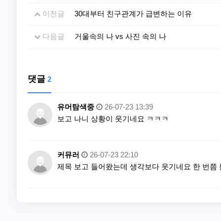
이전글
30대부터 친구관계가 급변하는 이유
다음글
거울속의 나 vs 사진 속의 나
댓글
2
유머탐색중
26-07-23 13:39
보고 나니 상황이 웃기네요 ㅋㅋㅋ
커뮤러
26-07-23 22:10
제목 보고 들어왔는데 생각보다 웃기네요 한 번쯤