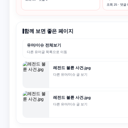
조회 25 · 댓글 
함께 보면 좋은 페이지
유머/이슈 전체보기
다른 유머글 목록으로 이동
레전드 불륜 사건.jpg
다른 유머/이슈 글 보기
레전드 불륜 사건.jpg
다른 유머/이슈 글 보기