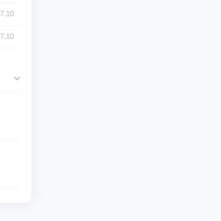
7.10
7.10