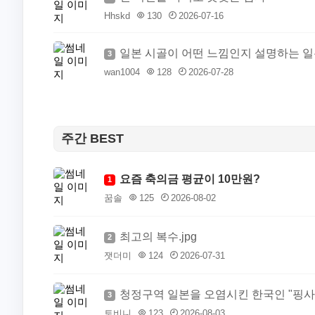
Hhskd
130
2026-07-16
일본 시골이 어떤 느낌인지 설명하는 
3
wan1004
128
2026-07-28
주간 BEST
요즘 축의금 평균이 10만원?
1
꿈솔
125
2026-08-02
최고의 복수.jpg
2
잿더미
124
2026-07-31
청정구역 일본을 오염시킨 한국인 "핑사
3
토비니
123
2026-08-03