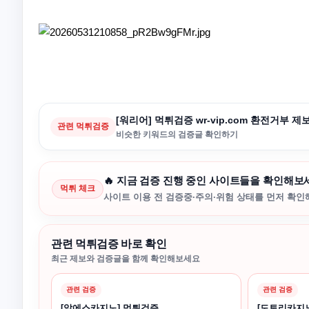
[워리어] 먹튀검증 wr-vip.com 환전거부 제
관련 먹튀검증
비슷한 키워드의 검증글 확인하기
🔥 지금 검증 진행 중인 사이트들을 확인해보
먹튀 체크
사이트 이용 전 검증중·주의·위험 상태를 먼저 확인
관련 먹튀검증 바로 확인
최근 제보와 검증글을 함께 확인해보세요
관련 검증
관련 검증
[알에스카지노] 먹튀검증
[도토리카지