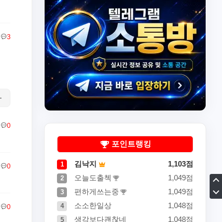
3
0
포인트랭킹
김낙지
1,103점
1
0
오늘도출첵
1,049점
2
편하게쓰는중
1,049점
3
소소한일상
1,048점
4
0
생각보다괜찮네
1,048점
5