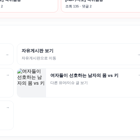
 2
조회 135 · 댓글 2
자유게시판 보기
→
자유게시판으로 이동
→
여자들이 선호하는 남자의 몸 vs 키
다른 유머/이슈 글 보기
→