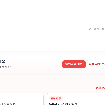
참고 출처
원
보
세요
먹튀검증 확인
피해 제보 보
해보세요.
전체보
관련 검증
노] 먹튀검증
[AB카지노] 먹튀검증