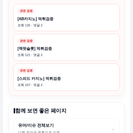
관련 검증
[AB카지노] 먹튀검증
조회 135 · 댓글 2
관련 검증
[잭팟슬롯] 먹튀검증
조회 121 · 댓글 2
관련 검증
[스피드 카지노] 먹튀검증
조회 107 · 댓글 2
함께 보면 좋은 페이지
유머/이슈 전체보기
→
다른 유머글 목록으로 이동