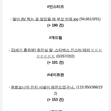
#인스티즈
-
딸이 AV 찍는 걸 알았을 때 부모 반응.jpg
(94,661/3/91)
(+ 180 건)
#개드립
-
21세기 홍위병) 최진실 딸, 스타벅스 인스타 테러 ㄷㄷㄷ
ㄷㄷㄷㄷㄷ
(0/267/202)
(+ 101 건)
#네이트판
-
원희보니까 민지 샤넬이 레전드였구나..
(119,950/388/19
2)
(+ 153 건)