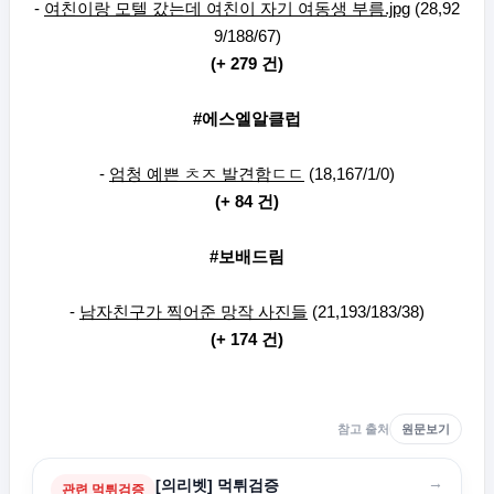
-
여친이랑 모텔 갔는데 여친이 자기 여동생 부름.jpg
(28,92
9/188/67)
(+ 279 건)
#에스엘알클럽
-
엄청 예쁜 ㅊㅈ 발견함ㄷㄷ
(18,167/1/0)
(+ 84 건)
#보배드림
-
남자친구가 찍어준 망작 사진들
(21,193/183/38)
(+ 174 건)
참고 출처
원문보기
→
[의리벳] 먹튀검증
관련 먹튀검증