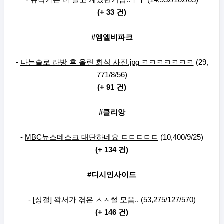
(+ 33 건)
#엠엘비파크
-
나는솔로 라방 후 올린 회식 사진.jpg ㅋㅋㅋㅋㅋㅋㅋ
(29,
771/8/56)
(+ 91 건)
#클리앙
-
MBC뉴스데스크 대단하네요 ㄷㄷㄷㄷㄷ
(10,400/9/25)
(+ 134 건)
#디시인사이드
-
[싱갤] 왁서가 겪은 ㅅㅈ썰 모음..
(53,275/127/570)
(+ 146 건)