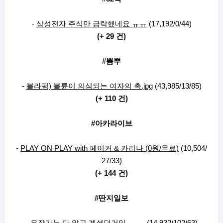
-
삼성전자 주식만 급락했네요 ㅠㅠ
(17,192/0/44)
(+ 29 건)
#뽐뿌
-
블라펌) 불륜이 의심되는 여자의 촉.jpg
(43,985/13/85)
(+ 110 건)
#아카라이브
-
PLAY ON PLAY with 페이커 & 카리나 (0원/무료)
(10,504/
27/33)
(+ 144 건)
#딴지일보
-
유작가는 다 알고 계셨던거임..ㅜㅜ
(14,932/102/63)