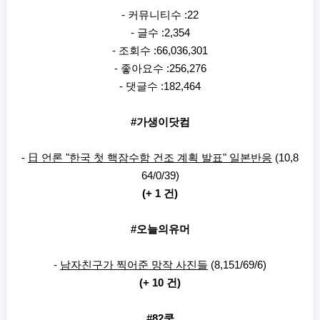
- 커뮤니티수 :22
- 글수 :2,354
- 조회수 :66,036,301
- 좋아요수 :256,276
- 댓글수 :182,464
#가생이닷컴
-
日 언론 "한국 첫 핵잠수함 건조 계획 발표" 일본반응
(10,8
64/0/39)
(+ 1 건)
#오늘의유머
-
남자친구가 찍어준 망작 사진들
(8,151/69/6)
(+ 10 건)
#82쿡