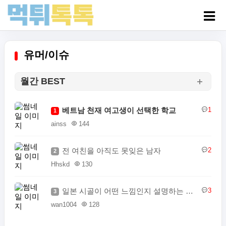
유머/이슈
월간 BEST
베트남 천재 여고생이 선택한 학교
1
1
ainss
144
전 여친을 아직도 못잊은 남자
2
2
Hhskd
130
일본 시골이 어떤 느낌인지 설명하는 일본인
3
3
wan1004
128