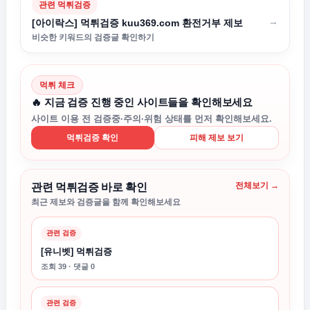
관련 먹튀검증
→
[아이락스] 먹튀검증 kuu369.com 환전거부 제보
비슷한 키워드의 검증글 확인하기
먹튀 체크
🔥 지금 검증 진행 중인 사이트들을 확인해보세요
사이트 이용 전 검증중·주의·위험 상태를 먼저 확인해보세요.
먹튀검증 확인
피해 제보 보기
전체보기 →
관련 먹튀검증 바로 확인
최근 제보와 검증글을 함께 확인해보세요
관련 검증
[유니벳] 먹튀검증
조회 39 · 댓글 0
관련 검증