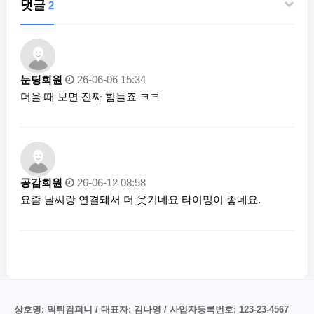
댓글
2
눈팅회원
26-06-06 15:34
더울 때 보면 진짜 힘들죠 ㅋㅋ
공감회원
26-06-12 08:58
요즘 날씨랑 연결돼서 더 웃기네요 타이밍이 좋네요.
상호명: 먹튀컴퍼니 / 대표자: 김나영 / 사업자등록번호: 123-23-4567