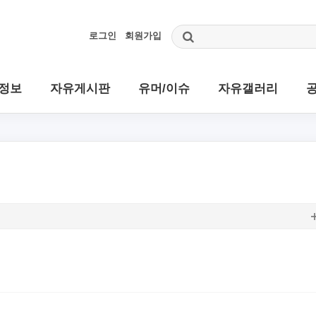
로그인
회원가입
정보
자유게시판
유머/이슈
자유갤러리