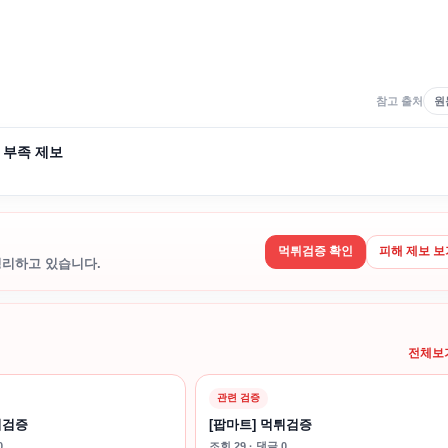
참고 출처
원
료 부족 제보
먹튀검증 확인
피해 제보 보
정리하고 있습니다.
전체보
관련 검증
튀검증
[팝마트] 먹튀검증
0
조회 29 · 댓글 0