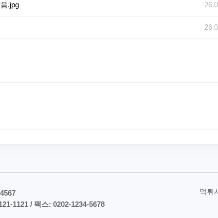
.jpg
26.0
26.0
먹튀
4567
1121 / 팩스: 0202-1234-5678