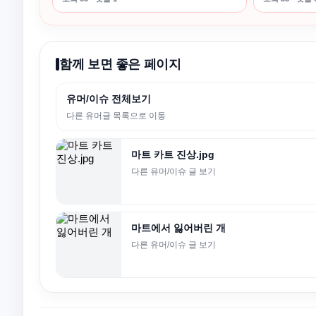
함께 보면 좋은 페이지
유머/이슈 전체보기
다른 유머글 목록으로 이동
마트 카트 진상.jpg
다른 유머/이슈 글 보기
마트에서 잃어버린 개
다른 유머/이슈 글 보기