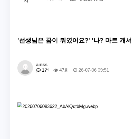
'선생님은 꿈이 뭐였어요?' '나? 마트 캐셔
ainss
1건
47회
26-07-06 09:51