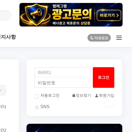
공지사항
자동로그인
정보찾기
회원가입
SNS
1
2