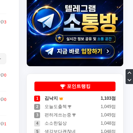
3
0
포인트랭킹
김낙지
1,103점
1
0
오늘도출첵
1,049점
2
편하게쓰는중
1,049점
3
소소한일상
1,048점
4
1
생각보다괜찮네
1,048점
5