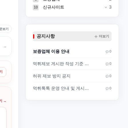
신규사이트
3
10
문보기
공지사항
더보기
→
보증업체 이용 안내
0
먹튀제보 게시판 작성 기준 안내
0
기
허위 제보 방지 공지
0
먹튀톡톡 운영 안내 및 게시판 이용 기준
0
기 →