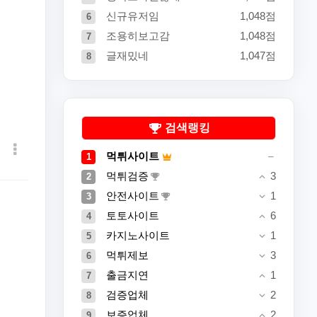
신규유저임
1,048점
6
조용히보고감
1,048점
7
글재밌네
1,047점
8
검색랭킹
먹튀사이트
1
먹튀검증
3
2
안전사이트
1
3
토토사이트
6
4
카지노사이트
1
5
먹튀제보
3
6
출금지연
1
7
검증업체
2
8
보증업체
2
9