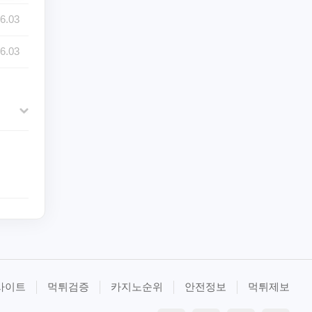
6.03
6.03
사이트
먹튀검증
카지노순위
안전정보
먹튀제보