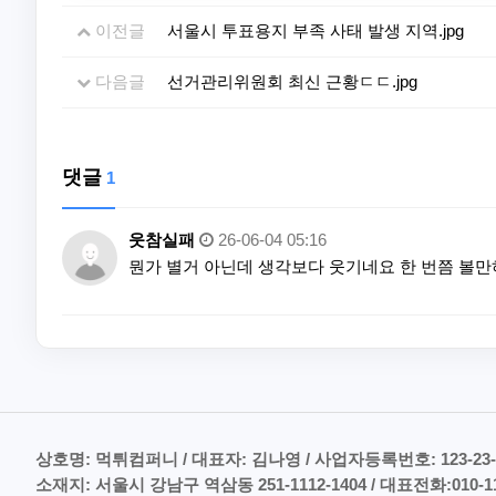
이전글
서울시 투표용지 부족 사태 발생 지역.jpg
다음글
선거관리위원회 최신 근황ㄷㄷ.jpg
댓글
1
웃참실패
26-06-04 05:16
뭔가 별거 아닌데 생각보다 웃기네요 한 번쯤 볼만
상호명: 먹튀컴퍼니 / 대표자: 김나영 / 사업자등록번호: 123-23-
소재지: 서울시 강남구 역삼동 251-1112-1404 / 대표전화:010-1121-