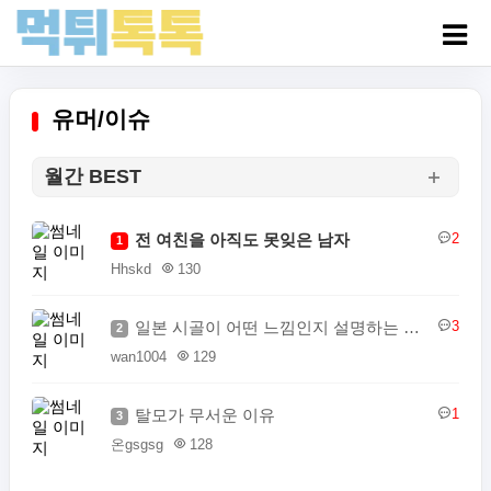
유머/이슈
월간 BEST
전 여친을 아직도 못잊은 남자
2
1
Hhskd
130
일본 시골이 어떤 느낌인지 설명하는 일본인
3
2
wan1004
129
탈모가 무서운 이유
1
3
온gsgsg
128