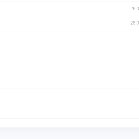
26.0
26.0