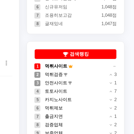
신규유저임
1,048점
6
조용히보고감
1,048점
7
글재밌네
1,047점
8
검색랭킹
먹튀사이트
1
먹튀검증
3
2
안전사이트
1
3
토토사이트
7
4
카지노사이트
2
5
먹튀제보
2
6
출금지연
1
7
검증업체
2
8
보증업체
2
9