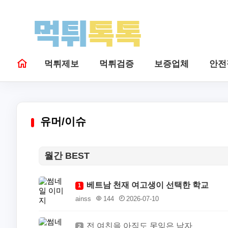
먹튀제보
먹튀검증
보증업체
안전
유머/이슈
월간 BEST
베트남 천재 여고생이 선택한 학교
1
ainss
144
2026-07-10
전 여친을 아직도 못잊은 남자
2