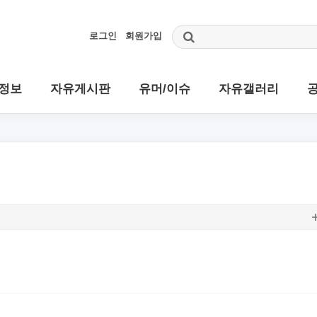
로그인
회원가입
정보
자유게시판
유머/이슈
자유갤러리