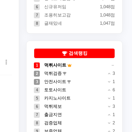
신규유저임
1,048점
6
조용히보고감
1,048점
7
글재밌네
1,047점
8
검색랭킹
먹튀사이트
1
먹튀검증
3
2
안전사이트
1
3
토토사이트
6
4
카지노사이트
1
5
먹튀제보
3
6
출금지연
1
7
검증업체
2
8
보증업체
2
9