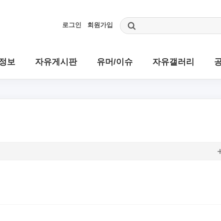
로그인
회원가입
정보
자유게시판
유머/이슈
자유갤러리