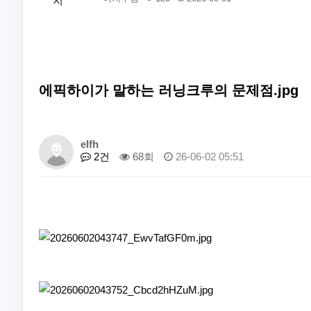
에픽하이가 말하는 러닝크루의 문제점.jpg
elfh
2건
68회
26-06-02 05:51