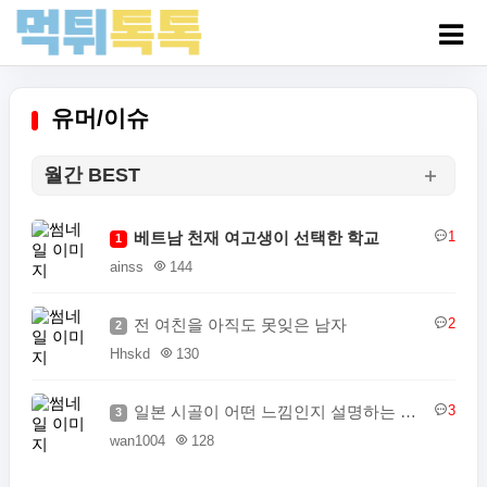
유머/이슈
월간 BEST
베트남 천재 여고생이 선택한 학교
1
1
ainss
144
전 여친을 아직도 못잊은 남자
2
2
Hhskd
130
일본 시골이 어떤 느낌인지 설명하는 일본인
3
3
wan1004
128