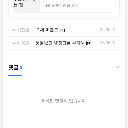
다른 유머/이슈 글 보기
이전글
21세 미혼모.jpg
26.06.01
다음글
눈물났던 냉장고를 부탁해.jpg
26.06.01
댓글
0
등록된 댓글이 없습니다.