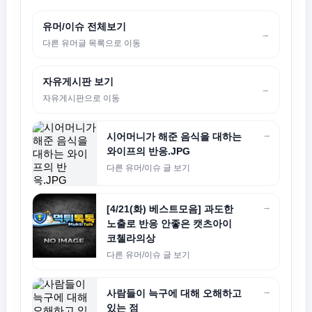
유머/이슈 전체보기
→
다른 유머글 목록으로 이동
자유게시판 보기
→
자유게시판으로 이동
→
시어머니가 해준 음식을 대하는
와이프의 반응.JPG
다른 유머/이슈 글 보기
→
[4/21(화) 베스트모음] 과도한
노출로 반응 안좋은 캣츠아이
코첼라의상
다른 유머/이슈 글 보기
→
사람들이 늑구에 대해 오해하고
있는 점