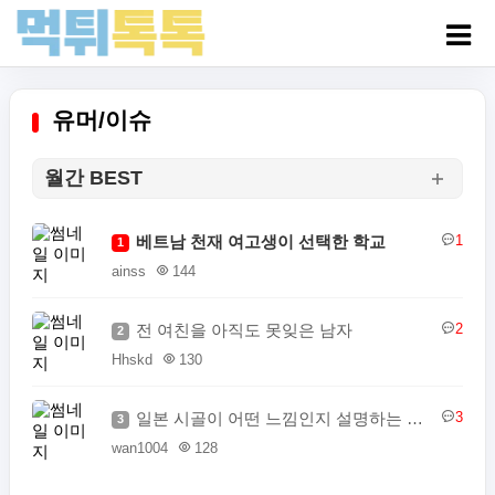
유머/이슈
월간 BEST
베트남 천재 여고생이 선택한 학교
1
1
ainss
144
전 여친을 아직도 못잊은 남자
2
2
Hhskd
130
일본 시골이 어떤 느낌인지 설명하는 일본인
3
3
wan1004
128