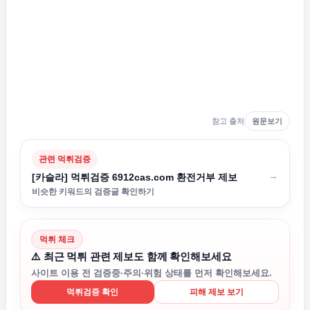
참고 출처
원문보기
관련 먹튀검증
→
[카슬라] 먹튀검증 6912cas.com 환전거부 제보
비슷한 키워드의 검증글 확인하기
먹튀 체크
⚠️ 최근 먹튀 관련 제보도 함께 확인해보세요
사이트 이용 전 검증중·주의·위험 상태를 먼저 확인해보세요.
먹튀검증 확인
피해 제보 보기