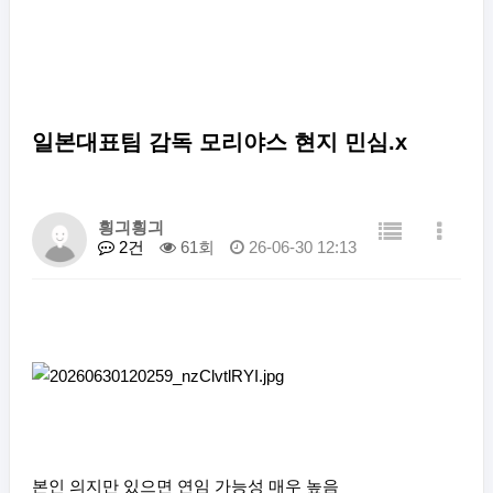
일본대표팀 감독 모리야스 현지 민심.x
힁긔힁긔
2건
61회
26-06-30 12:13
본인 의지만 있으면 연임 가능성 매우 높음