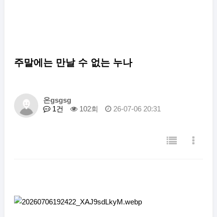
주말에는 만날 수 없는 누나
온gsgsg
1건
102회
26-07-06 20:31