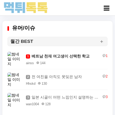
유머/이슈
월간 BEST
베트남 천재 여고생이 선택한 학교
1
1
ainss
144
전 여친을 아직도 못잊은 남자
2
2
Hhskd
130
일본 시골이 어떤 느낌인지 설명하는 일본인
3
3
wan1004
128