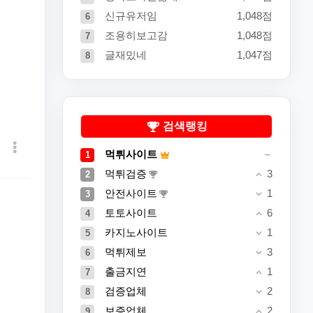
신규유저임
1,048점
6
조용히보고감
1,048점
7
글재밌네
1,047점
8
검색랭킹
먹튀사이트
1
먹튀검증
3
2
안전사이트
1
3
토토사이트
6
4
카지노사이트
1
5
먹튀제보
3
6
출금지연
1
7
검증업체
2
8
보증업체
2
9