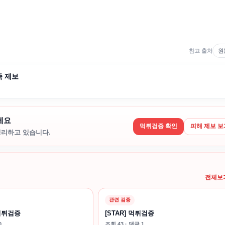
참고 출처
원
족 제보
세요
먹튀검증 확인
피해 제보 보
정리하고 있습니다.
전체보
관련 검증
먹튀검증
[STAR] 먹튀검증
0
조회 43 · 댓글 1