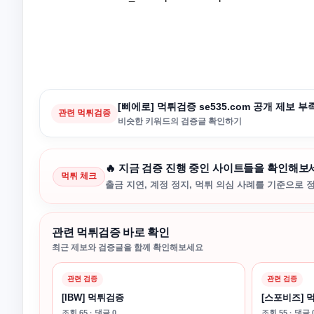
[삐에로] 먹튀검증 se535.com 공개 제보 부
관련 먹튀검증
비슷한 키워드의 검증글 확인하기
🔥 지금 검증 진행 중인 사이트들을 확인해보
먹튀 체크
출금 지연, 계정 정지, 먹튀 의심 사례를 기준으로 
관련 먹튀검증 바로 확인
최근 제보와 검증글을 함께 확인해보세요
관련 검증
관련 검증
[IBW] 먹튀검증
[스포비즈] 
조회 65 · 댓글 0
조회 55 · 댓글 