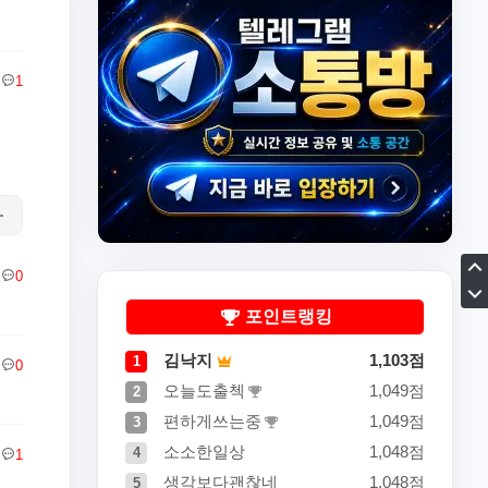
1
0
포인트랭킹
김낙지
1,103점
1
0
오늘도출첵
1,049점
2
편하게쓰는중
1,049점
3
소소한일상
1,048점
4
1
생각보다괜찮네
1,048점
5