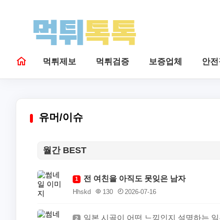
먹튀제보
먹튀검증
보증업체
안전
유머/이슈
월간 BEST
전 여친을 아직도 못잊은 남자
1
Hhskd
130
2026-07-16
일본 시골이 어떤 느낌인지 설명하는 
2