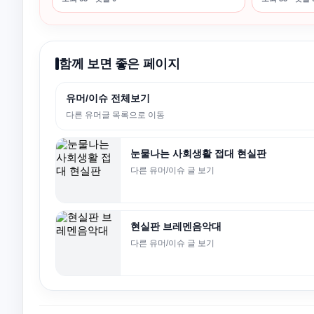
함께 보면 좋은 페이지
유머/이슈 전체보기
다른 유머글 목록으로 이동
눈물나는 사회생활 접대 현실판
다른 유머/이슈 글 보기
현실판 브레멘음악대
다른 유머/이슈 글 보기