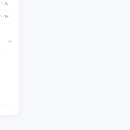
7.05
7.05