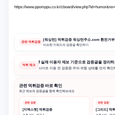
https://www.ppomppu.co.kr/zboard/view.php?id=humor&no
[워싱턴] 먹튀검증 워싱턴주소.com 환전거부
관련 먹튀검증
비슷한 키워드의 검증글 확인하기
❗ 실제 이용자 제보 기준으로 검증글을 정리
먹튀 체크
사이트 이용 전 검증중·주의·위험 상태를 먼저 확인
관련 먹튀검증 바로 확인
최근 제보와 검증글을 함께 확인해보세요
관련 검증
관련 검증
[지엑스벳] 먹튀검증
[그리드] 먹
조회 153 · 댓글 2
조회 132 · 댓글