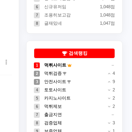
신규유저임
1,048점
6
조용히보고감
1,048점
7
글재밌네
1,047점
8
검색랭킹
먹튀사이트
1
먹튀검증
4
2
안전사이트
9
3
토토사이트
2
4
카지노사이트
2
5
먹튀제보
2
6
출금지연
7
검증업체
3
8
보증업체
1
9