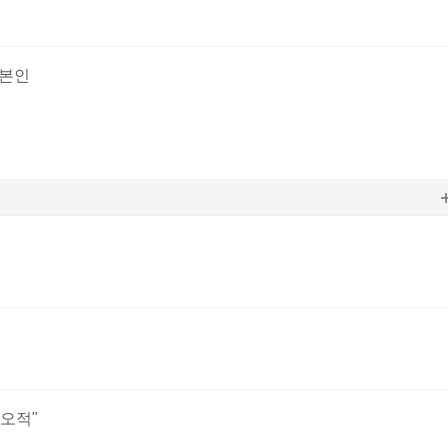
일본인
오적"