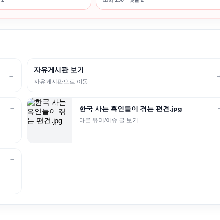
자유게시판 보기
→
자유게시판으로 이동
→
한국 사는 흑인들이 겪는 편견.jpg
다른 유머/이슈 글 보기
→