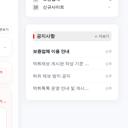
신규사이트
10
문보기
공지사항
더보기
→
보증업체 이용 안내
0
먹튀제보 게시판 작성 기준 안내
0
기
허위 제보 방지 공지
0
먹튀톡톡 운영 안내 및 게시판 이용 기준
0
기 →