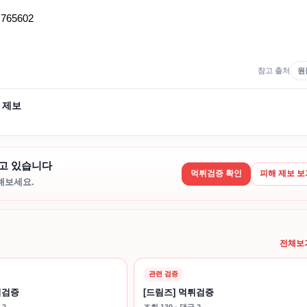
=765602
참고 출처
원
 제보
하고 있습니다
먹튀검증 확인
피해 제보 보
해보세요.
전체보
관련 검증
튀검증
[드림즈] 먹튀검증
 2
조회 130 · 댓글 2