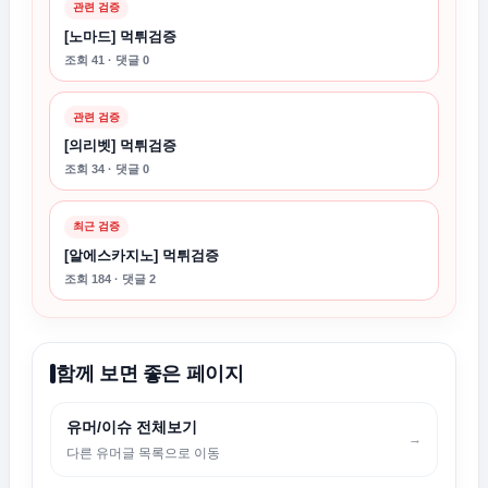
관련 검증
[노마드] 먹튀검증
조회 41 · 댓글 0
관련 검증
[의리벳] 먹튀검증
조회 34 · 댓글 0
최근 검증
[알에스카지노] 먹튀검증
조회 184 · 댓글 2
함께 보면 좋은 페이지
유머/이슈 전체보기
→
다른 유머글 목록으로 이동