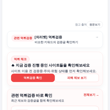
참고 출처
원문보기
→
[의리벳] 먹튀검증
관련 먹튀검증
비슷한 키워드의 검증글 확인하기
먹튀 체크
🔥 지금 검증 진행 중인 사이트들을 확인해보세요
사이트 이용 전 검증중·주의·위험 상태를 먼저 확인해보세요.
먹튀검증 확인
피해 제보 보기
전체보기 →
관련 먹튀검증 바로 확인
최근 제보와 검증글을 함께 확인해보세요