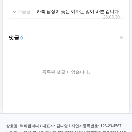
다음글
카톡 답장이 늦는 여자는 많이 바쁜 겁니다
26.05.30
댓글
0
등록된 댓글이 없습니다.
상호명: 먹튀컴퍼니 / 대표자: 김나영 / 사업자등록번호: 123-23-4567