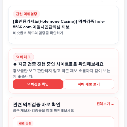
관련 먹튀검증
[홀인원카지노(Holeinone Casino)] 먹튀검증 hole-
5566.com 계열사연관의심 제보
비슷한 키워드의 검증글 확인하기
→
먹튀 체크
🔥 지금 검증 진행 중인 사이트들을 확인해보세요
홍보글만 보고 판단하지 말고 최근 제보 흐름까지 같이 보는
게 좋습니다.
먹튀검증 확인
피해 제보 보기
전체보기 →
관련 먹튀검증 바로 확인
최근 제보와 검증글을 함께 확인해보세요
관련 검증