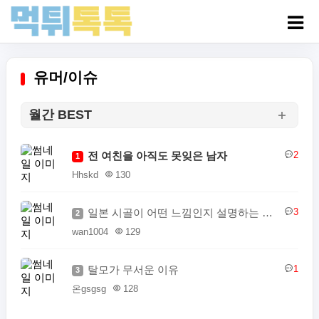
유머/이슈
월간 BEST
전 여친을 아직도 못잊은 남자
2
1
Hhskd
130
일본 시골이 어떤 느낌인지 설명하는 일본인
3
2
wan1004
129
탈모가 무서운 이유
1
3
온gsgsg
128