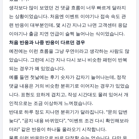
생각보다 많이 보였던 건 댓글 흐름이 너무 빠르게 달라지
는 상황이었습니다. 처음엔 이벤트 이야기나 접속 속도 관
련 반응이 대부분인데, 몇 시간 지나고 나면 고객센터 응답
이야기나 출금 지연 언급이 슬쩍 늘어나는 식이었습니다.
처음 반응과 나중 반응이 다르던 경우
예전에는 이런 흐름을 그냥 우연이라고 생각하는 사람도 많
았습니다. 그런데 시간 지나 다시 보니 비슷한 패턴이 반복
되는 경우가 꽤 있었습니다.
예를 들면 첫날에는 후기 숫자가 갑자기 늘어나는데, 정작
댓글 내용은 거의 비슷한 분위기로 이어지는 경우가 있었습
니다. 표현도 묘하게 겹치고, 작성 시간대도 몰려 있어서 개
인적으로는 조금 이상하게 느껴졌습니다.
반대로 하루 정도 지나면 분위기가 달라집니다. “문의 답변
늦다”, “공지 내용 바뀌었다”, “이벤트 조건 다시 확인해보라
더라” 같은 반응이 하나둘 올라오기 시작합니다.
물론 이런 반응만으로 바로 단정할 수는 없습니다. 다만 운