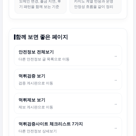
도메인 변경, 출금 지연, 후
카지노 계열 반응과 운영
기 패턴을 함께 보는 기준
안정성 흐름을 같이 정리
함께 보면 좋은 페이지
안전정보 전체보기
→
다른 안전정보 글 목록으로 이동
먹튀검증 보기
→
검증 게시판으로 이동
먹튀제보 보기
→
제보 게시판으로 이동
먹튀검증사이트 체크리스트 7가지
→
다른 안전정보 상세보기