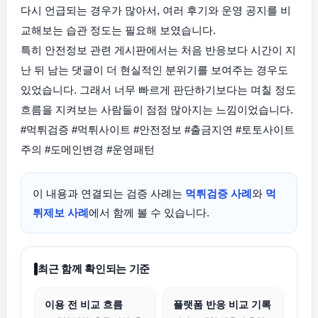
다시 언급되는 경우가 많아서, 여러 후기와 운영 공지를 비
교해보는 습관 정도는 필요해 보였습니다.
특히 안전정보 관련 게시판에서는 처음 반응보다 시간이 지
난 뒤 남는 댓글이 더 현실적인 분위기를 보여주는 경우도
있었습니다. 그래서 너무 빠르게 판단하기보다는 며칠 정도
흐름을 지켜보는 사람들이 점점 많아지는 느낌이었습니다.
#먹튀검증 #먹튀사이트 #안전정보 #출금지연 #토토사이트
주의 #도메인변경 #운영패턴
이 내용과 연결되는 검증 사례는
먹튀검증 사례
와
먹
튀제보 사례
에서 함께 볼 수 있습니다.
최근 함께 확인되는 기준
이용 전 비교 흐름
플랫폼 반응 비교 기록