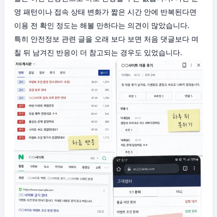
영 패턴이나 접속 상태 변화가 짧은 시간 안에 반복된다면
이용 전 확인 정도는 해볼 만하다는 의견이 많았습니다.
특히 안전정보 관련 글을 오래 보다 보면 처음 댓글보다 며
칠 뒤 남겨진 반응이 더 참고되는 경우도 있었습니다.