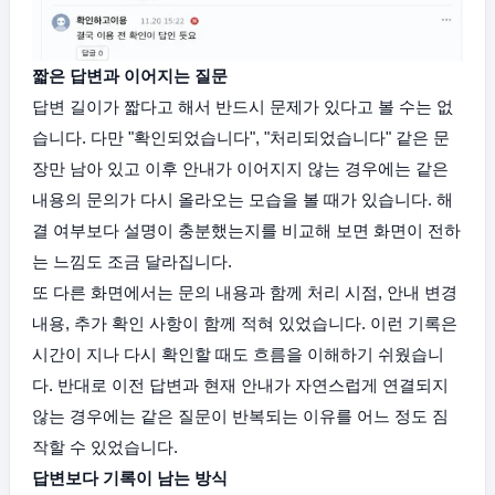
짧은 답변과 이어지는 질문
답변 길이가 짧다고 해서 반드시 문제가 있다고 볼 수는 없
습니다. 다만 "확인되었습니다", "처리되었습니다" 같은 문
장만 남아 있고 이후 안내가 이어지지 않는 경우에는 같은
내용의 문의가 다시 올라오는 모습을 볼 때가 있습니다. 해
결 여부보다 설명이 충분했는지를 비교해 보면 화면이 전하
는 느낌도 조금 달라집니다.
또 다른 화면에서는 문의 내용과 함께 처리 시점, 안내 변경
내용, 추가 확인 사항이 함께 적혀 있었습니다. 이런 기록은
시간이 지나 다시 확인할 때도 흐름을 이해하기 쉬웠습니
다. 반대로 이전 답변과 현재 안내가 자연스럽게 연결되지
않는 경우에는 같은 질문이 반복되는 이유를 어느 정도 짐
작할 수 있었습니다.
답변보다 기록이 남는 방식