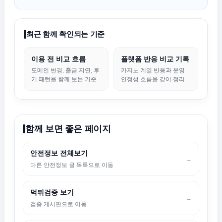
최근 함께 확인되는 기준
이용 전 비교 흐름
플랫폼 반응 비교 기록
도메인 변경, 출금 지연, 후
카지노 계열 반응과 운영
기 패턴을 함께 보는 기준
안정성 흐름을 같이 정리
함께 보면 좋은 페이지
안전정보 전체보기
→
다른 안전정보 글 목록으로 이동
먹튀검증 보기
→
검증 게시판으로 이동