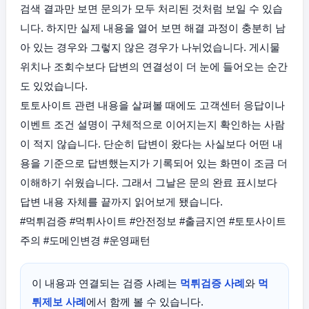
검색 결과만 보면 문의가 모두 처리된 것처럼 보일 수 있습
니다. 하지만 실제 내용을 열어 보면 해결 과정이 충분히 남
아 있는 경우와 그렇지 않은 경우가 나뉘었습니다. 게시물
위치나 조회수보다 답변의 연결성이 더 눈에 들어오는 순간
도 있었습니다.
토토사이트 관련 내용을 살펴볼 때에도 고객센터 응답이나
이벤트 조건 설명이 구체적으로 이어지는지 확인하는 사람
이 적지 않습니다. 단순히 답변이 왔다는 사실보다 어떤 내
용을 기준으로 답변했는지가 기록되어 있는 화면이 조금 더
이해하기 쉬웠습니다. 그래서 그날은 문의 완료 표시보다
답변 내용 자체를 끝까지 읽어보게 됐습니다.
#먹튀검증 #먹튀사이트 #안전정보 #출금지연 #토토사이트
주의 #도메인변경 #운영패턴
이 내용과 연결되는 검증 사례는
먹튀검증 사례
와
먹
튀제보 사례
에서 함께 볼 수 있습니다.