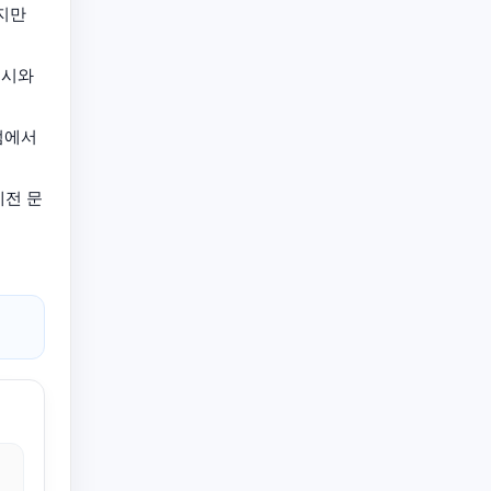
하지만
표시와
점에서
예전 문