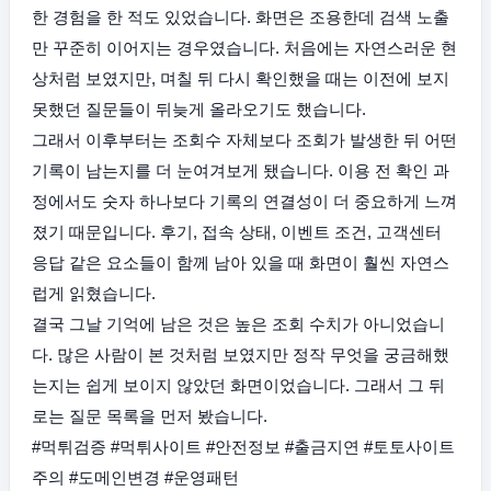
한 경험을 한 적도 있었습니다. 화면은 조용한데 검색 노출
만 꾸준히 이어지는 경우였습니다. 처음에는 자연스러운 현
상처럼 보였지만, 며칠 뒤 다시 확인했을 때는 이전에 보지
못했던 질문들이 뒤늦게 올라오기도 했습니다.
그래서 이후부터는 조회수 자체보다 조회가 발생한 뒤 어떤
기록이 남는지를 더 눈여겨보게 됐습니다. 이용 전 확인 과
정에서도 숫자 하나보다 기록의 연결성이 더 중요하게 느껴
졌기 때문입니다. 후기, 접속 상태, 이벤트 조건, 고객센터
응답 같은 요소들이 함께 남아 있을 때 화면이 훨씬 자연스
럽게 읽혔습니다.
결국 그날 기억에 남은 것은 높은 조회 수치가 아니었습니
다. 많은 사람이 본 것처럼 보였지만 정작 무엇을 궁금해했
는지는 쉽게 보이지 않았던 화면이었습니다. 그래서 그 뒤
로는 질문 목록을 먼저 봤습니다.
#먹튀검증 #먹튀사이트 #안전정보 #출금지연 #토토사이트
주의 #도메인변경 #운영패턴