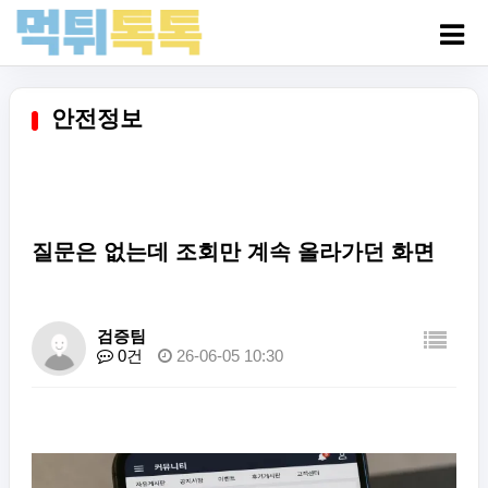
안전정보
질문은 없는데 조회만 계속 올라가던 화면
검증팀
0건
26-06-05 10:30