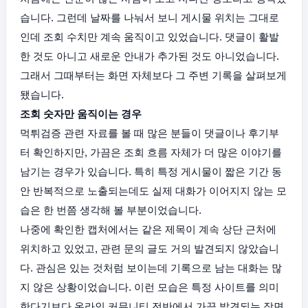
습니다. 그런데 날짜를 나눠서 보니 게시물 위치는 그대로
인데 조회 수치만 계속 움직이고 있었습니다. 댓글이 활발
한 것도 아니고 새로운 안내가 추가된 것도 아니었습니다.
그래서 그때부터는 화면 자체보다 그 주변 기록을 살펴보게
됐습니다.
조회 숫자만 움직이는 경우
먹튀검증 관련 자료를 볼 때 많은 분들이 댓글이나 후기부
터 확인하지만, 가끔은 조회 흐름 자체가 더 많은 이야기를
남기는 경우가 있습니다. 특히 특정 게시물이 짧은 기간 동
안 반복적으로 노출되는데도 실제 대화가 이어지지 않는 모
습은 한 번쯤 생각해 볼 부분이었습니다.
나중에 확인한 캡처에서는 같은 제목이 계속 상단 근처에
위치하고 있었고, 관련 문의 글도 거의 발견되지 않았습니
다. 관심은 있는 것처럼 보이는데 기록으로 남는 대화는 많
지 않은 상황이었습니다. 이런 모습은 특정 사이트를 의미
한다기보다 온라인 커뮤니티 전반에서 가끔 발견되는 장면