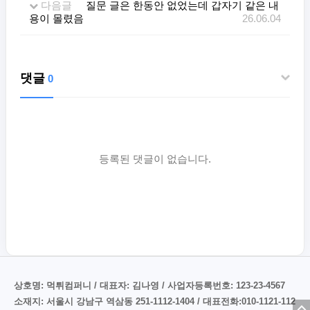
다음글
질문 글은 한동안 없었는데 갑자기 같은 내
용이 몰렸음
26.06.04
댓글
0
등록된 댓글이 없습니다.
상호명: 먹튀컴퍼니 / 대표자: 김나영 / 사업자등록번호: 123-23-4567
소재지: 서울시 강남구 역삼동 251-1112-1404 / 대표전화:010-1121-112