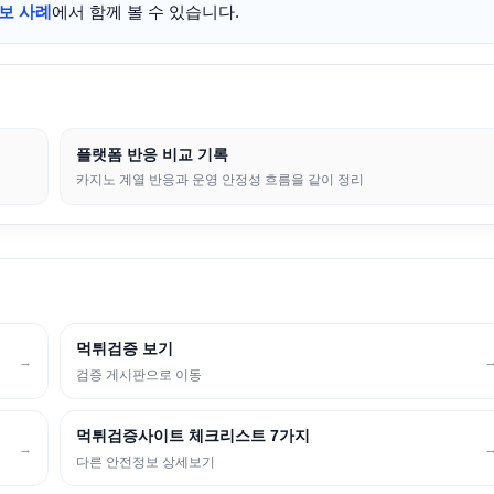
보 사례
에서 함께 볼 수 있습니다.
플랫폼 반응 비교 기록
카지노 계열 반응과 운영 안정성 흐름을 같이 정리
먹튀검증 보기
→
검증 게시판으로 이동
먹튀검증사이트 체크리스트 7가지
→
다른 안전정보 상세보기