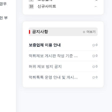
 경우
신규사이트
10
런 부
공지사항
더보기
보증업체 이용 안내
0
먹튀제보 게시판 작성 기준 안내
0
허위 제보 방지 공지
0
먹튀톡톡 운영 안내 및 게시판 이용 기준
0