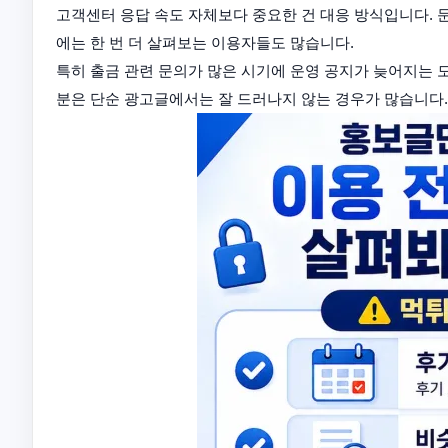
고객센터 응답 속도 자체보다 중요한 건 대응 방식입니다. 
에는 한 번 더 살펴보는 이용자들도 많습니다.
특히 출금 관련 문의가 많은 시기에 운영 공지가 늦어지는 
분은 단순 광고글에서는 잘 드러나지 않는 경우가 많습니다.