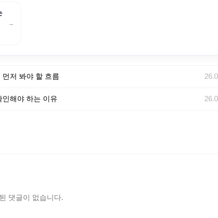
는
→
 먼저 봐야 할 흐름
26.0
확인해야 하는 이유
26.0
된 댓글이 없습니다.