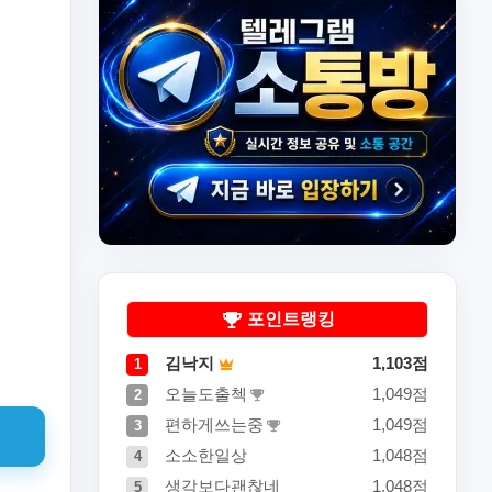
포인트랭킹
김낙지
1,103점
1
오늘도출첵
1,049점
2
편하게쓰는중
1,049점
3
소소한일상
1,048점
4
생각보다괜찮네
1,048점
5