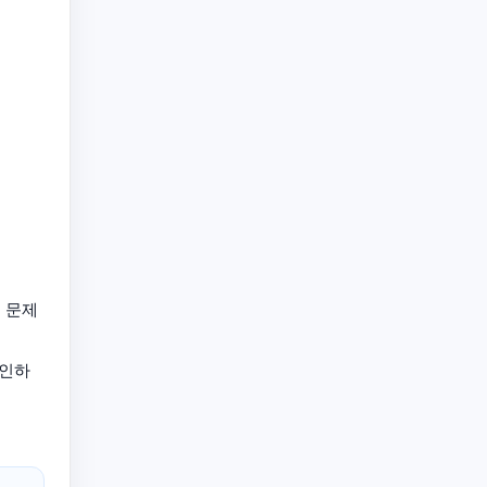
 문제
확인하