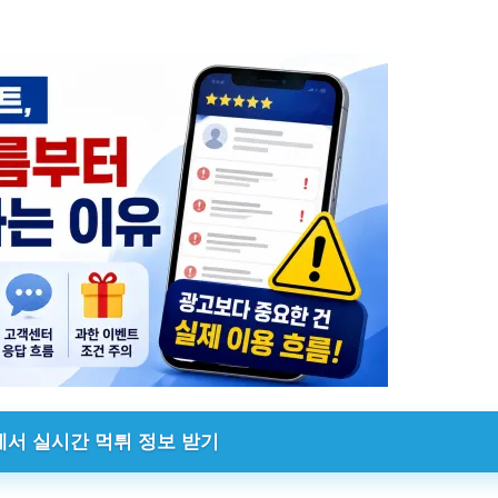
에서 실시간 먹튀 정보 받기