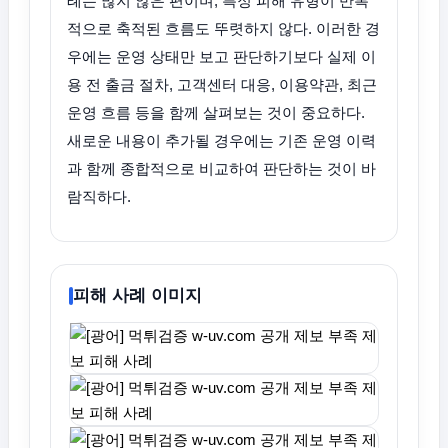
례는 많지 않은 편이며, 특정 피해 유형이 반복
적으로 축적된 흐름도 뚜렷하지 않다. 이러한 경
우에는 운영 상태만 보고 판단하기보다 실제 이
용 전 출금 절차, 고객센터 대응, 이용약관, 최근
운영 흐름 등을 함께 살펴보는 것이 중요하다.
새로운 내용이 추가될 경우에는 기존 운영 이력
과 함께 종합적으로 비교하여 판단하는 것이 바
람직하다.
피해 사례 이미지