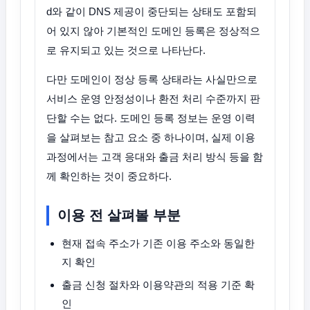
d와 같이 DNS 제공이 중단되는 상태도 포함되
어 있지 않아 기본적인 도메인 등록은 정상적으
로 유지되고 있는 것으로 나타난다.
다만 도메인이 정상 등록 상태라는 사실만으로
서비스 운영 안정성이나 환전 처리 수준까지 판
단할 수는 없다. 도메인 등록 정보는 운영 이력
을 살펴보는 참고 요소 중 하나이며, 실제 이용
과정에서는 고객 응대와 출금 처리 방식 등을 함
께 확인하는 것이 중요하다.
이용 전 살펴볼 부분
현재 접속 주소가 기존 이용 주소와 동일한
지 확인
출금 신청 절차와 이용약관의 적용 기준 확
인