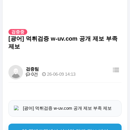
검증중
[광어] 먹튀검증 w-uv.com 공개 제보 부족
제보
검증팀
0건
26-06-09 14:13