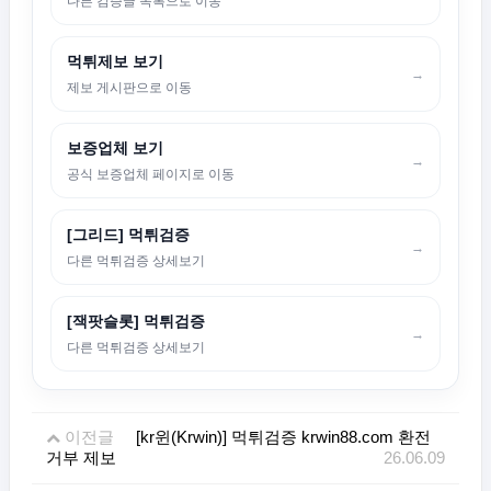
다른 검증글 목록으로 이동
먹튀제보 보기
→
제보 게시판으로 이동
보증업체 보기
→
공식 보증업체 페이지로 이동
[그리드] 먹튀검증
→
다른 먹튀검증 상세보기
[잭팟슬롯] 먹튀검증
→
다른 먹튀검증 상세보기
이전글
[kr윈(Krwin)] 먹튀검증 krwin88.com 환전
거부 제보
26.06.09