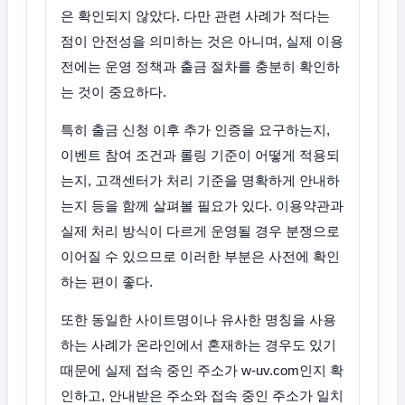
은 확인되지 않았다. 다만 관련 사례가 적다는
점이 안전성을 의미하는 것은 아니며, 실제 이용
전에는 운영 정책과 출금 절차를 충분히 확인하
는 것이 중요하다.
특히 출금 신청 이후 추가 인증을 요구하는지,
이벤트 참여 조건과 롤링 기준이 어떻게 적용되
는지, 고객센터가 처리 기준을 명확하게 안내하
는지 등을 함께 살펴볼 필요가 있다. 이용약관과
실제 처리 방식이 다르게 운영될 경우 분쟁으로
이어질 수 있으므로 이러한 부분은 사전에 확인
하는 편이 좋다.
또한 동일한 사이트명이나 유사한 명칭을 사용
하는 사례가 온라인에서 혼재하는 경우도 있기
때문에 실제 접속 중인 주소가 w-uv.com인지 확
인하고, 안내받은 주소와 접속 중인 주소가 일치