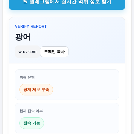
🚨 텔레그램에서 실시간 먹튀 정보 받기
VERIFY REPORT
광어
w-uv.com
도메인 복사
피해 유형
공개 제보 부족
현재 접속 여부
접속 가능