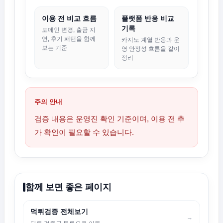
이용 전 비교 흐름
플랫폼 반응 비교
기록
도메인 변경, 출금 지
연, 후기 패턴을 함께
카지노 계열 반응과 운
보는 기준
영 안정성 흐름을 같이
정리
주의 안내
검증 내용은 운영진 확인 기준이며, 이용 전 추
가 확인이 필요할 수 있습니다.
함께 보면 좋은 페이지
먹튀검증 전체보기
→