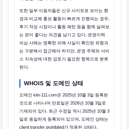
또한 일부 이용자들은 신규 사이트로 보이는 환
경과 비교해 홍보 활동이 빠르게 진행되는 경우,
후기 작성 시점이나 활동 패턴 등을 함께 살펴보
는 편이 좋다는 의견을 남기고 있다. 운영이력
의심 사례는 명확한 피해 사실이 확인된 유형과
는 구분해서 접근해야 하지만, 운영 주체와 서비
스 지속성에 대한 검토가 필요한 항목으로 분류
된다.
WHOIS 및 도메인 상태
도메인 kiin-111.com은 2025년 10월 3일 등록된
것으로 나타나며 만료일은 2026년 10월 3일로
기재되어 있다. 최근 수정일 역시 2025년 10월 3
일로 동일하게 등록되어 있으며, 도메인 상태는
client transfer prohibited가 적용된 상태다.