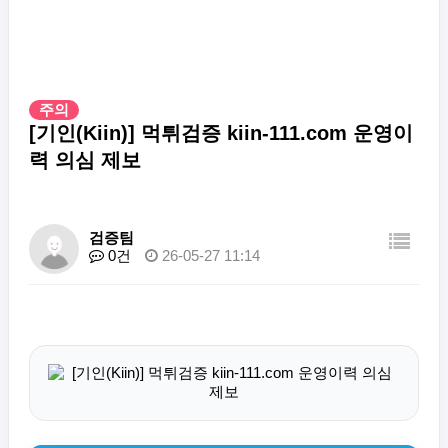
주의
[기인(Kiin)] 먹튀검증 kiin-111.com 운영이
력 의심 제보
검증팀
0건
26-05-27 11:14