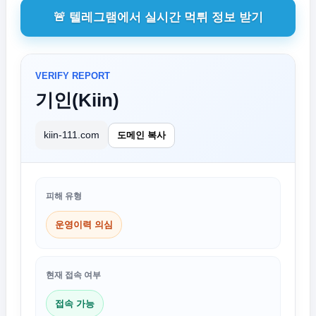
🚨 텔레그램에서 실시간 먹튀 정보 받기
VERIFY REPORT
기인(Kiin)
kiin-111.com
도메인 복사
피해 유형
운영이력 의심
현재 접속 여부
접속 가능