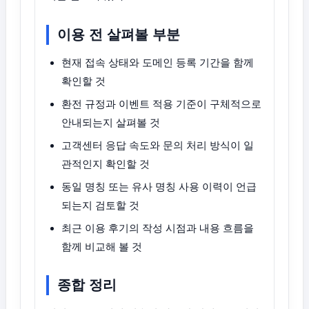
이용 전 살펴볼 부분
현재 접속 상태와 도메인 등록 기간을 함께
확인할 것
환전 규정과 이벤트 적용 기준이 구체적으로
안내되는지 살펴볼 것
고객센터 응답 속도와 문의 처리 방식이 일
관적인지 확인할 것
동일 명칭 또는 유사 명칭 사용 이력이 언급
되는지 검토할 것
최근 이용 후기의 작성 시점과 내용 흐름을
함께 비교해 볼 것
종합 정리