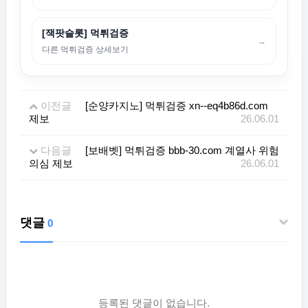
[잭팟슬롯] 먹튀검증
→
다른 먹튀검증 상세보기
이전글
[순양카지노] 먹튀검증 xn--eq4b86d.com
제보
26.06.01
다음글
[보배벳] 먹튀검증 bbb-30.com 계열사 위험
의심 제보
26.06.01
댓글
0
등록된 댓글이 없습니다.