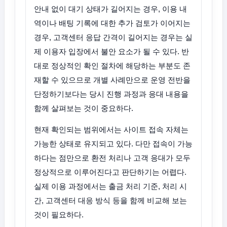
안내 없이 대기 상태가 길어지는 경우, 이용 내
역이나 배팅 기록에 대한 추가 검토가 이어지는
경우, 고객센터 응답 간격이 길어지는 경우는 실
제 이용자 입장에서 불안 요소가 될 수 있다. 반
대로 정상적인 확인 절차에 해당하는 부분도 존
재할 수 있으므로 개별 사례만으로 운영 전반을
단정하기보다는 당시 진행 과정과 응대 내용을
함께 살펴보는 것이 중요하다.
현재 확인되는 범위에서는 사이트 접속 자체는
가능한 상태로 유지되고 있다. 다만 접속이 가능
하다는 점만으로 환전 처리나 고객 응대가 모두
정상적으로 이루어진다고 판단하기는 어렵다.
실제 이용 과정에서는 출금 처리 기준, 처리 시
간, 고객센터 대응 방식 등을 함께 비교해 보는
것이 필요하다.