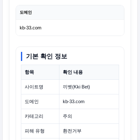
도메인
kb-33.com
기본 확인 정보
항목
확인 내용
사이트명
끼벳(Kki Bet)
도메인
kb-33.com
카테고리
주의
피해 유형
환전거부