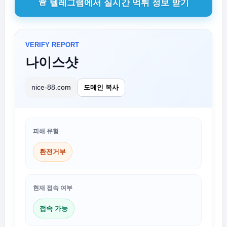
🚨 텔레그램에서 실시간 먹튀 정보 받기
VERIFY REPORT
나이스샷
nice-88.com
도메인 복사
피해 유형
환전거부
현재 접속 여부
접속 가능