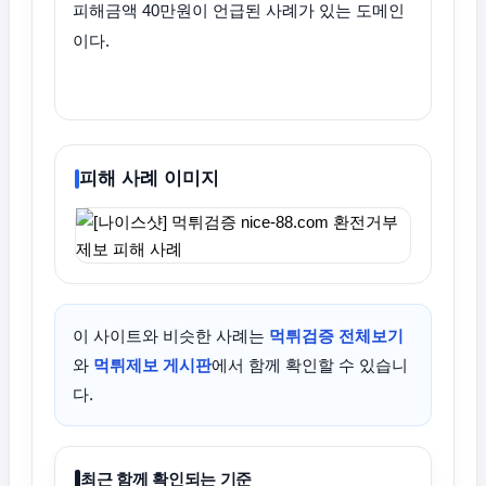
피해금액 40만원이 언급된 사례가 있는 도메인
이다.
피해 사례 이미지
이 사이트와 비슷한 사례는
먹튀검증 전체보기
와
먹튀제보 게시판
에서 함께 확인할 수 있습니
다.
최근 함께 확인되는 기준