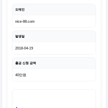
도메인
nice-88.com
발생일
2018-04-19
출금 신청 금액
40만원