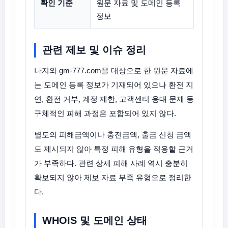
확인 기준
원문 자료 및 도메인 등록
정보
관련 제보 및 이슈 정리
나지와 gm-777.com을 대상으로 한 원문 자료에
는 도메인 등록 정보가 기재되어 있으나 환전 지
연, 환전 거부, 계정 제한, 고객센터 응대 문제 등
구체적인 피해 과정은 포함되어 있지 않다.
별도의 피해금액이나 충전금액, 출금 신청 금액
도 제시되지 않아 특정 피해 유형을 적용할 근거
가 부족하다. 관련 상세 피해 사례 역시 충분히
확보되지 않아 제보 자료 부족 유형으로 정리한
다.
WHOIS 및 도메인 상태