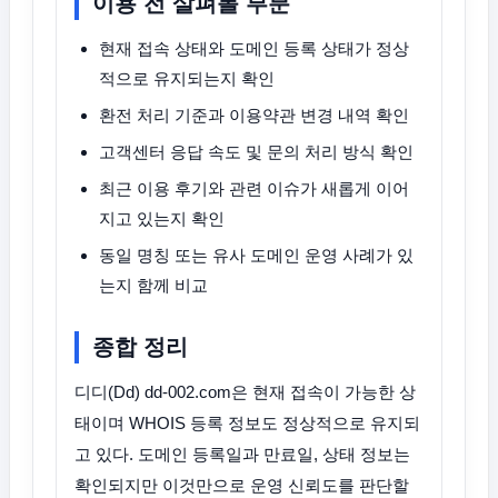
이용 전 살펴볼 부분
현재 접속 상태와 도메인 등록 상태가 정상
적으로 유지되는지 확인
환전 처리 기준과 이용약관 변경 내역 확인
고객센터 응답 속도 및 문의 처리 방식 확인
최근 이용 후기와 관련 이슈가 새롭게 이어
지고 있는지 확인
동일 명칭 또는 유사 도메인 운영 사례가 있
는지 함께 비교
종합 정리
디디(Dd) dd-002.com은 현재 접속이 가능한 상
태이며 WHOIS 등록 정보도 정상적으로 유지되
고 있다. 도메인 등록일과 만료일, 상태 정보는
확인되지만 이것만으로 운영 신뢰도를 판단할