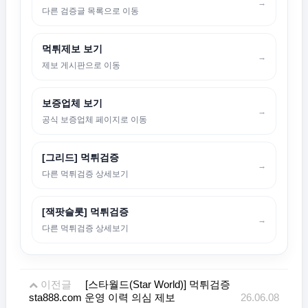
→
다른 검증글 목록으로 이동
먹튀제보 보기
→
제보 게시판으로 이동
보증업체 보기
→
공식 보증업체 페이지로 이동
[그리드] 먹튀검증
→
다른 먹튀검증 상세보기
[잭팟슬롯] 먹튀검증
→
다른 먹튀검증 상세보기
이전글
[스타월드(Star World)] 먹튀검증
sta888.com 운영 이력 의심 제보
26.06.08