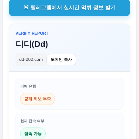
🚨 텔레그램에서 실시간 먹튀 정보 받기
VERIFY REPORT
디디(Dd)
dd-002.com
도메인 복사
피해 유형
공개 제보 부족
현재 접속 여부
접속 가능