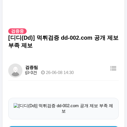
검증중
[디디(Dd)] 먹튀검증 dd-002.com 공개 제보
부족 제보
검증팀
0건
26-06-08 14:30