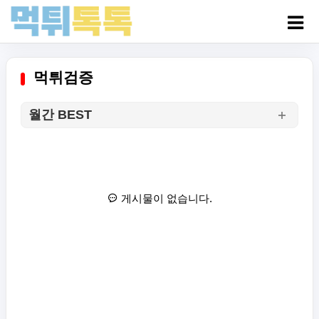
먹튀검증
월간 BEST
게시물이 없습니다.