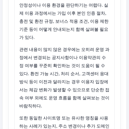
안정성이나 이용 환경을 판단하기는 어렵다. 실
제 이용 과정에서는 가입 이후 본인 인증 절차,
충전 및 환전 규정, 보너스 적용 조건, 이용 제한
기준 등이 어떻게 안내되는지 함께 살펴볼 필요
가 있다.
관련 내용이 많지 않은 경우에는 오히려 운영 과
정에서 변경되는 공지사항이나 이용약관의 수
정 여부를 꾸준히 확인하는 것이 도움이 될 수
있다. 환전 가능 시간, 처리 순서, 고객센터 응대
방식 등이 이전과 달라지는 경우 이용자 입장에
서는 체감 변화가 발생할 수 있으므로 단순한 접
속 여부 외에도 운영 흐름을 함께 살펴보는 것이
바람직하다.
또한 동일한 사이트명 또는 유사한 명칭을 사용
하는 사례가 있는지, 주소 변경이나 추가 도메인