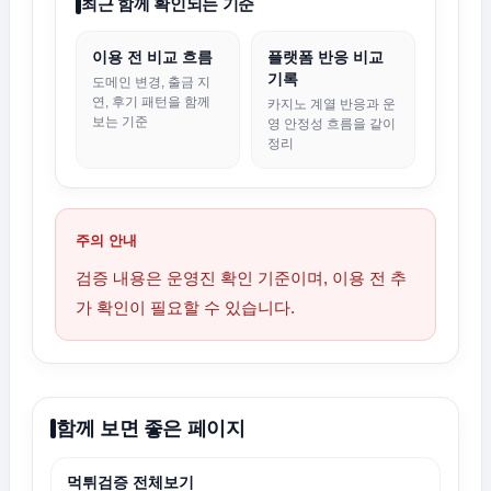
최근 함께 확인되는 기준
이용 전 비교 흐름
플랫폼 반응 비교
기록
도메인 변경, 출금 지
연, 후기 패턴을 함께
카지노 계열 반응과 운
보는 기준
영 안정성 흐름을 같이
정리
주의 안내
검증 내용은 운영진 확인 기준이며, 이용 전 추
가 확인이 필요할 수 있습니다.
함께 보면 좋은 페이지
먹튀검증 전체보기