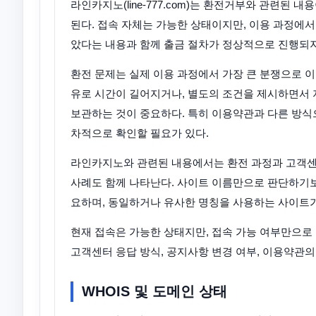
라인카지노(line-777.com)는 환전거부와 관련된
된다. 접속 자체는 가능한 상태이지만, 이용 과정에
았다는 내용과 함께 출금 절차가 정상적으로 진행되지
환전 문제는 실제 이용 과정에서 가장 큰 분쟁으로 이
유로 시간이 길어지거나, 별도의 조건을 제시하면서 
보관하는 것이 중요하다. 특히 이용약관과 다른 방식
차적으로 확인할 필요가 있다.
라인카지노와 관련된 내용에서는 환전 과정과 고객센
사례도 함께 나타난다. 사이트 이름만으로 판단하기보
요하며, 동일하거나 유사한 명칭을 사용하는 사이트가
현재 접속은 가능한 상태지만, 접속 가능 여부만으로
고객센터 응답 방식, 공지사항 변경 여부, 이용약관의
WHOIS 및 도메인 상태