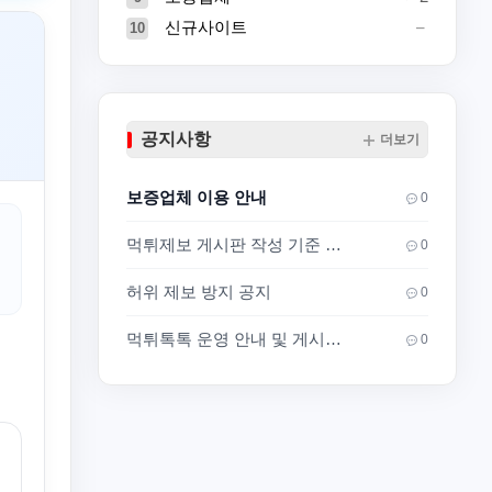
신규사이트
10
공지사항
더보기
보증업체 이용 안내
0
먹튀제보 게시판 작성 기준 안내
0
허위 제보 방지 공지
0
먹튀톡톡 운영 안내 및 게시판 이용 기준
0