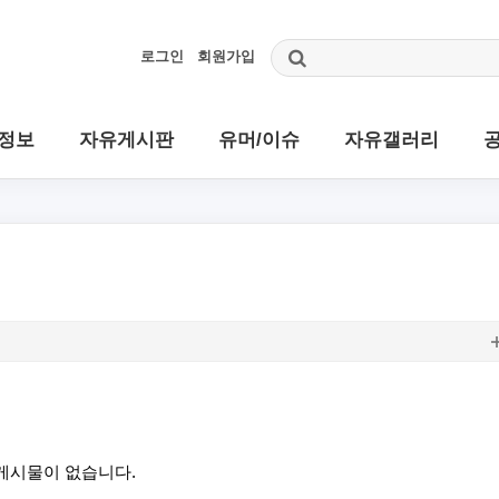
로그인
회원가입
정보
자유게시판
유머/이슈
자유갤러리
게시물이 없습니다.