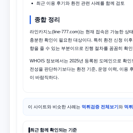
최근 이용 후기와 환전 관련 사례를 함께 검토
종합 정리
라인카지노(line-777.com)는 현재 접속은 가능한
충분한 확인이 필요한 대상이다. 특히 환전 신청 이후
향을 줄 수 있는 부분이므로 진행 절차를 꼼꼼히 확인
WHOIS 정보에서는 2025년 등록된 도메인으로 확인되
전성을 판단하기보다는 환전 기준, 운영 이력, 이용 
이 바람직하다.
이 사이트와 비슷한 사례는
먹튀검증 전체보기
와
먹튀
최근 함께 확인되는 기준