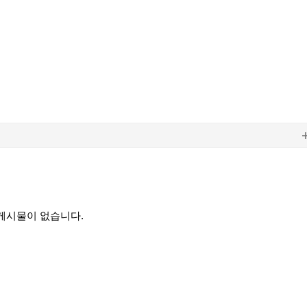
게시물이 없습니다.