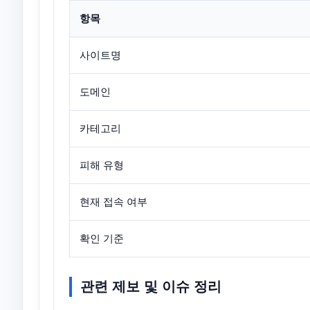
항목
사이트명
도메인
카테고리
피해 유형
현재 접속 여부
확인 기준
관련 제보 및 이슈 정리