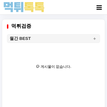
먹튀검증
월간 BEST
게시물이 없습니다.