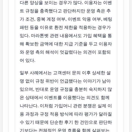
다른 양상을 보이는 경우가 많다. 이용자는 이벤
트 규정을 충족했다고 판단하지만 운영 측은 추
가 조건, 중복 계정 여부, 이벤트 악용 여부, 베팅
패턴 등을 이유로 환전 제한을 적용하는 경우가
있다. 마라톤벳 관련 내용에서도 가입 혜택을 통
해 확보한 금액에 대한 지급 기준을 두고 이용자
와 운영 측의 해석이 엇갈렸다는 의견이 포함되
어 있다.
일부 사례에서는 고객센터 문의 이후 상세한 설
명 없이 규정 위반이 언급됐다는 이야기가 남아
있으며, 반대로 운영 규정을 충분히 숙지하지 않
은 상태에서 이벤트를 이용했다는 의견도 함께
나타난다. 이처럼 가입머니 관련 분쟁은 실제 이
용 과정과 규정 적용 방식에 따라 평가가 달라질
수 있기 때문에 단순한 후기 한 건만으로 판단하
기보다는 전체적인 운영 흐름을 함께 살펴보는