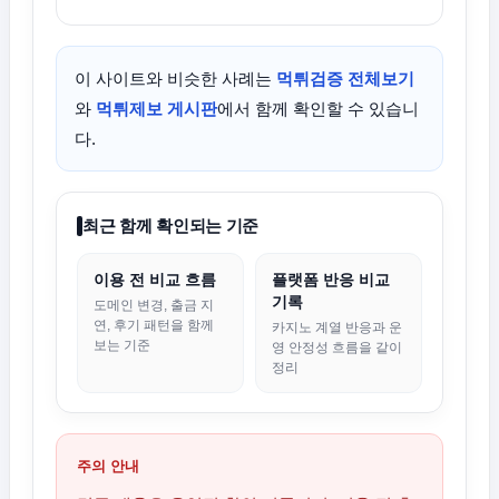
이 사이트와 비슷한 사례는
먹튀검증 전체보기
와
먹튀제보 게시판
에서 함께 확인할 수 있습니
다.
최근 함께 확인되는 기준
이용 전 비교 흐름
플랫폼 반응 비교
기록
도메인 변경, 출금 지
연, 후기 패턴을 함께
카지노 계열 반응과 운
보는 기준
영 안정성 흐름을 같이
정리
주의 안내