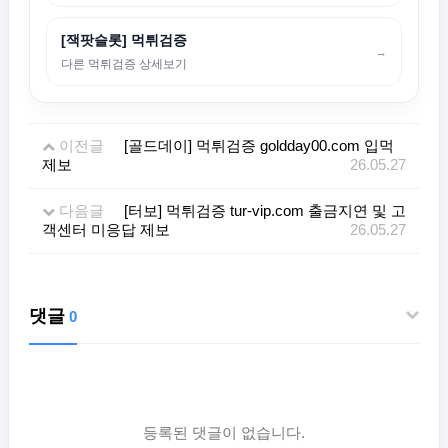
[잭팟슬롯] 먹튀검증
→
다른 먹튀검증 상세보기
이전글
[골드데이] 먹튀검증 goldday00.com 입먹
제보
26.05.27
다음글
[터보] 먹튀검증 tur-vip.com 출금지연 및 고
객센터 미응답 제보
26.05.27
댓글
0
등록된 댓글이 없습니다.