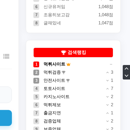
신규유저임
1,048점
6
조용히보고감
1,048점
7
글재밌네
1,047점
8
검색랭킹
먹튀사이트
1
먹튀검증
3
2
안전사이트
1
3
토토사이트
7
4
카지노사이트
2
5
먹튀제보
2
6
출금지연
1
7
검증업체
2
8
보증업체
2
9