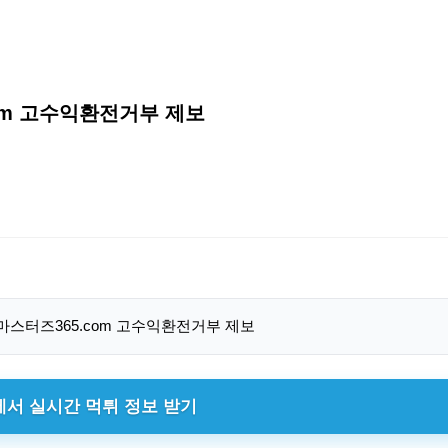
om 고수익환전거부 제보
에서 실시간 먹튀 정보 받기