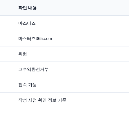
확인 내용
마스터즈
마스터즈365.com
위험
고수익환전거부
접속 가능
작성 시점 확인 정보 기준