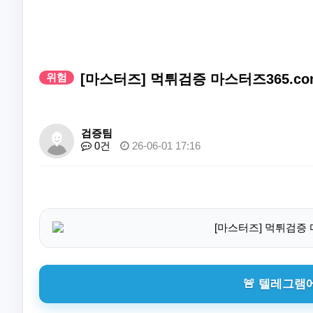
위험
[마스터즈] 먹튀검증 마스터즈365.c
검증팀
0건
26-06-01 17:16
🚨 텔레그램