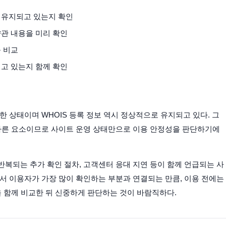
 유지되고 있는지 확인
약관 내용을 미리 확인
 비교
지고 있는지 함께 확인
한 상태이며 WHOIS 등록 정보 역시 정상적으로 유지되고 있다. 그
 다른 요소이므로 사이트 운영 상태만으로 이용 안정성을 판단하기에
복되는 추가 확인 절차, 고객센터 응대 지연 등이 함께 언급되는 사
서 이용자가 가장 많이 확인하는 부분과 연결되는 만큼, 이용 전에는
을 함께 비교한 뒤 신중하게 판단하는 것이 바람직하다.