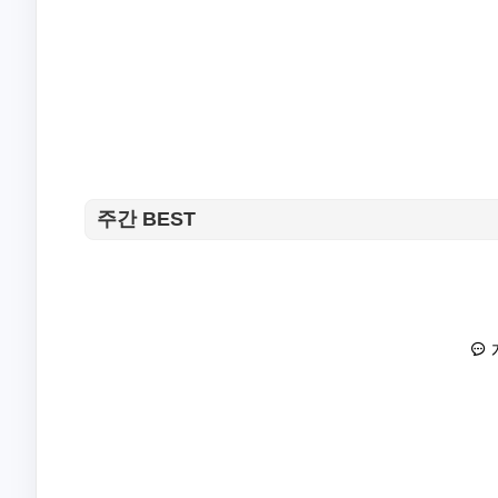
주간 BEST