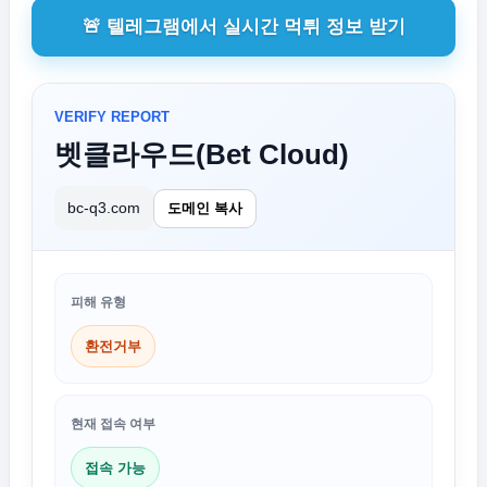
🚨 텔레그램에서 실시간 먹튀 정보 받기
VERIFY REPORT
벳클라우드(Bet Cloud)
bc-q3.com
도메인 복사
피해 유형
환전거부
현재 접속 여부
접속 가능