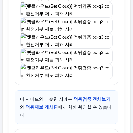
이 사이트와 비슷한 사례는
먹튀검증 전체보기
와
먹튀제보 게시판
에서 함께 확인할 수 있습니
다.