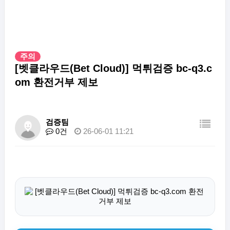
주의
[벳클라우드(Bet Cloud)] 먹튀검증 bc-q3.c
om 환전거부 제보
검증팀
0건
26-06-01 11:21