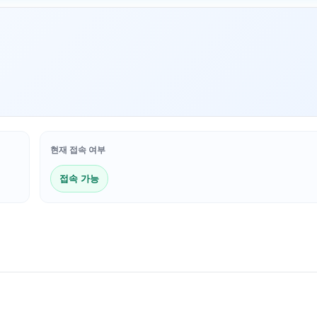
현재 접속 여부
접속 가능