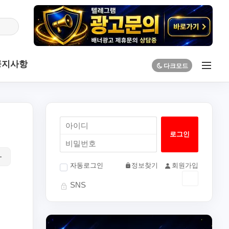
공지사항
자동로그인
정보찾기
회원가입
SNS