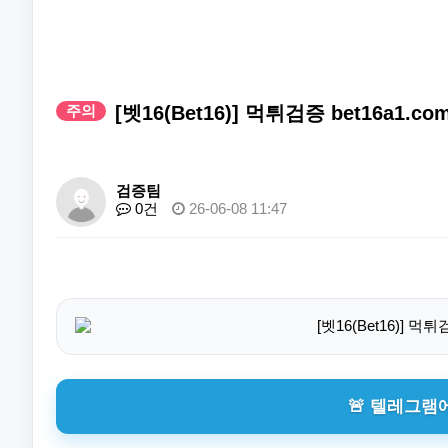
주의
[벳16(Bet16)] 먹튀검증 bet16a1.
검증팀
0건
26-06-08 11:47
🚨 텔레그램