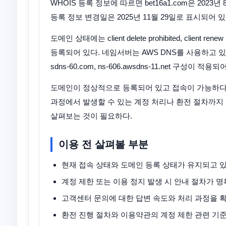
WHOIS 등록 정보에 따르면 bet16a1.com은 2023
등록 정보 변경일은 2025년 11월 29일로 표시되어
도메인 상태에는 client delete prohibited, client renew pro
등록되어 있다. 네임서버는 AWS DNS를 사용하고 있으며 ns-144
sdns-60.com, ns-606.awsdns-11.net 구성
도메인이 정상적으로 등록되어 있고 접속이 가능하다는
과정에서 발생할 수 있는 계정 처리나 환전 절차까지 
살펴보는 것이 필요하다.
이용 전 살펴볼 부분
현재 접속 상태와 도메인 등록 상태가 유지되고 
계정 제한 또는 이용 정지 발생 시 안내 절차가 
고객센터 문의에 대한 답변 속도와 처리 과정을 
환전 진행 절차와 이용약관의 계정 제한 관련 기