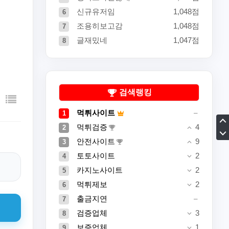
신규유저임
1,048점
6
조용히보고감
1,048점
7
글재밌네
1,047점
8
검색랭킹
먹튀사이트
1
먹튀검증
4
2
안전사이트
9
3
토토사이트
2
4
카지노사이트
2
5
먹튀제보
2
6
출금지연
7
검증업체
3
8
보증업체
1
9