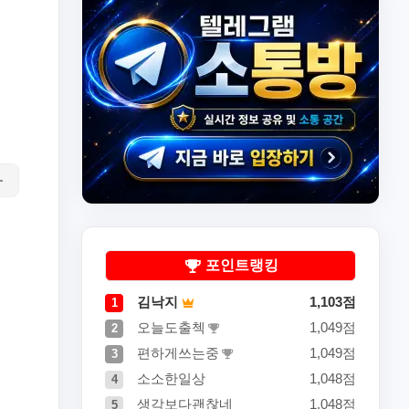
포인트랭킹
김낙지
1,103점
1
오늘도출첵
1,049점
2
편하게쓰는중
1,049점
3
소소한일상
1,048점
4
생각보다괜찮네
1,048점
5