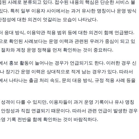
 언급된 사례로 분류되고 있다. 접수된 내용의 핵심은 단순한 서비스 불
있다. 특히 일부 이용자 사이에서는 과거 유사한 명칭이나 운영 방식
안정성에 대한 의견이 엇갈리는 모습이 나타났다.
 응대 방식, 이용약관 적용 범위 등에 대한 의견이 함께 언급됐다.
으로 확인된 사례보다는 운영 이력과 관련된 우려가 중심이 되고 있
 절차와 계정 운영 정책을 먼저 확인하는 것이 중요하다.
에서 홍보 활동이 늘어나는 경우가 언급되기도 한다. 이러한 경우 신
나 장기간 운영 이력은 상대적으로 적게 남는 경우가 있다. 따라서
서 나타나는 출금 처리 속도, 문의 대응 방식, 규정 적용 사례 등을
 성격이 다를 수 있지만, 이용자들이 과거 운영 기록이나 유사 명칭
 안정성과 직접 연결되기 때문이다. 따라서 관련 언급이 발생한 경우
운영 기록 전반을 함께 확인하는 것이 바람직하다.