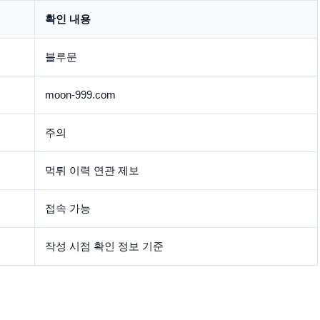
확인 내용
블루문
moon-999.com
주의
먹튀 이력 연관 제보
접속 가능
작성 시점 확인 정보 기준