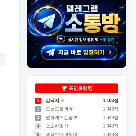
포인트랭킹
김낙지
1,103점
1
오늘도출첵
1,049점
2
편하게쓰는중
1,049점
3
소소한일상
1,048점
4
생각보다괜찮네
1,048점
5