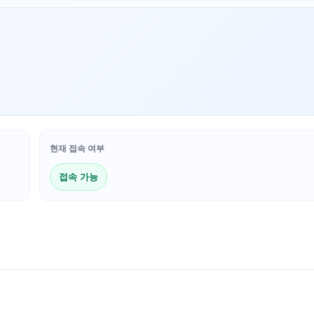
현재 접속 여부
접속 가능