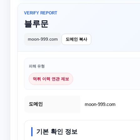
VERIFY REPORT
블루문
moon-999.com
도메인 복사
피해 유형
먹튀 이력 연관 제보
도메인
moon-999.com
기본 확인 정보