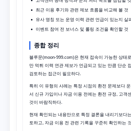
고객센터 응대 방식과 문의 처리 속도를 점검할 
최근 이용 후기와 관련 제보 흐름을 비교해 볼 것
유사 명칭 또는 운영 이력 관련 언급이 있는지 살
이벤트 참여 전 보너스 및 롤링 조건을 확인할 것
종합 정리
블루문(moon-999.com)은 현재 접속이 가능한 상
만 먹튀 이력 연관 제보가 언급되고 있는 만큼 단순
검토하는 접근이 필요하다.
특히 이 유형의 사례는 특정 시점의 환전 문제보다 운
서 신규 가입이나 자금 이용 전에는 환전 규정, 고객
것이 바람직하다.
현재 확인되는 내용만으로 특정 결론을 내리기보다는 
토하고, 자금 이용 전 관련 기록을 꾸준히 확인하는 