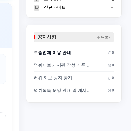
신규사이트
10
공지사항
더보기
보증업체 이용 안내
0
먹튀제보 게시판 작성 기준 안내
0
허위 제보 방지 공지
0
먹튀톡톡 운영 안내 및 게시판 이용 기준
0