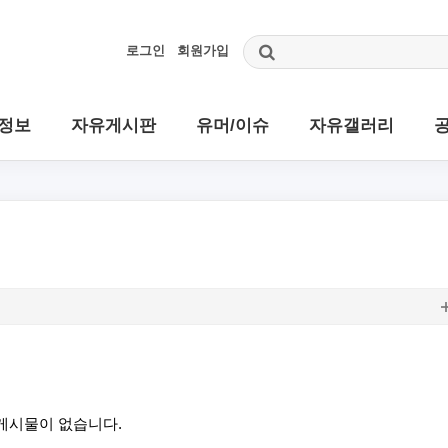
로그인
회원가입
정보
자유게시판
유머/이슈
자유갤러리
게시물이 없습니다.