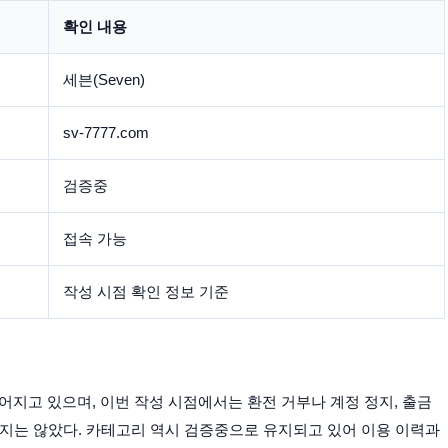
확인 내용
세븐(Seven)
sv-7777.com
검증중
접속 가능
작성 시점 확인 정보 기준
이어지고 있으며, 이번 작성 시점에서는 환전 거부나 계정 정지, 출금
되지는 않았다. 카테고리 역시 검증중으로 유지되고 있어 이용 이력과