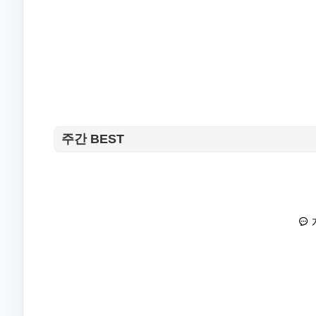
주간 BEST