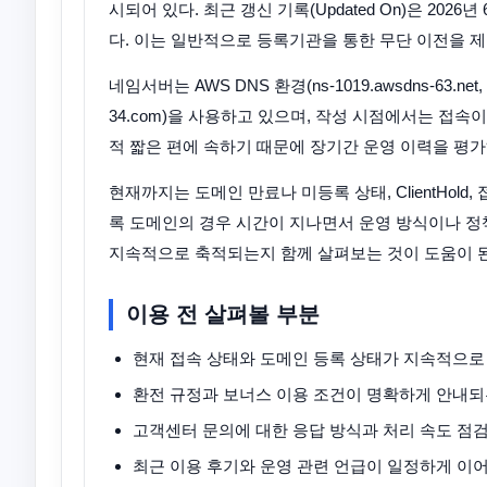
시되어 있다. 최근 갱신 기록(Updated On)은 2026
다. 이는 일반적으로 등록기관을 통한 무단 이전을 
네임서버는 AWS DNS 환경(ns-1019.awsdns-63.net, ns-1
34.com)을 사용하고 있으며, 작성 시점에서는 접속
적 짧은 편에 속하기 때문에 장기간 운영 이력을 평
현재까지는 도메인 만료나 미등록 상태, ClientHold
록 도메인의 경우 시간이 지나면서 운영 방식이나 정
지속적으로 축적되는지 함께 살펴보는 것이 도움이 
이용 전 살펴볼 부분
현재 접속 상태와 도메인 등록 상태가 지속적으로
환전 규정과 보너스 이용 조건이 명확하게 안내되
고객센터 문의에 대한 응답 방식과 처리 속도 점
최근 이용 후기와 운영 관련 언급이 일정하게 이