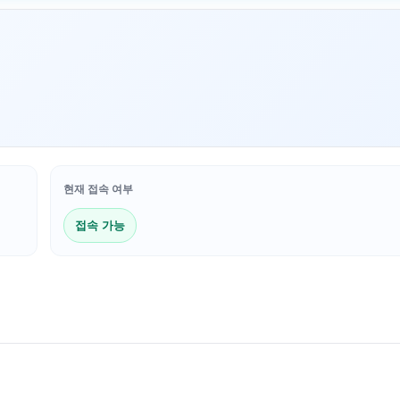
현재 접속 여부
접속 가능