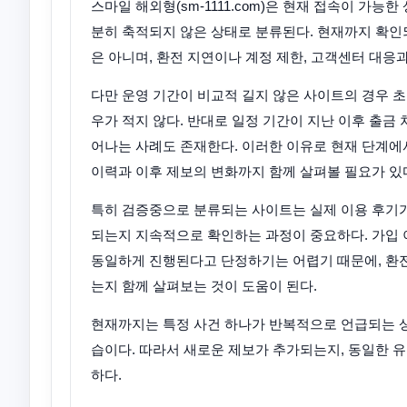
스마일 해외형(sm-1111.com)은 현재 접속이 가
분히 축적되지 않은 상태로 분류된다. 현재까지 확인
은 아니며, 환전 지연이나 계정 제한, 고객센터 대응
다만 운영 기간이 비교적 길지 않은 사이트의 경우 초
우가 적지 않다. 반대로 일정 기간이 지난 이후 출금
어나는 사례도 존재한다. 이러한 이유로 현재 단계에
이력과 이후 제보의 변화까지 함께 살펴볼 필요가 있
특히 검증중으로 분류되는 사이트는 실제 이용 후기가
되는지 지속적으로 확인하는 과정이 중요하다. 가입
동일하게 진행된다고 단정하기는 어렵기 때문에, 환전
는지 함께 살펴보는 것이 도움이 된다.
현재까지는 특정 사건 하나가 반복적으로 언급되는 상
습이다. 따라서 새로운 제보가 추가되는지, 동일한 
하다.