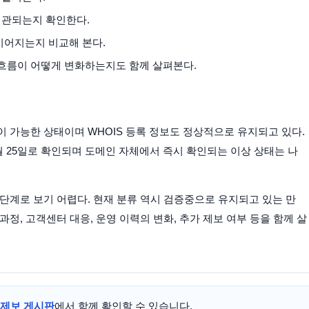
일관되는지 확인한다.
이어지는지 비교해 본다.
 흐름이 어떻게 변화하는지도 함께 살펴본다.
접속이 가능한 상태이며 WHOIS 등록 정보도 정상적으로 유지되고 있다.
년 1월 25일로 확인되며 도메인 자체에서 즉시 확인되는 이상 상태는 나
단계로 보기 어렵다. 현재 분류 역시 검증중으로 유지되고 있는 만
정, 고객센터 대응, 운영 이력의 변화, 추가 제보 여부 등을 함께 살
제보 게시판
에서 함께 확인할 수 있습니다.