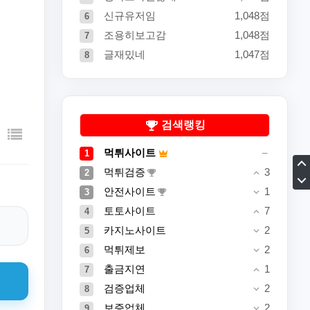
신규유저임
1,048점
6
조용히보고감
1,048점
7
글재밌네
1,047점
8
검색랭킹
먹튀사이트
1
먹튀검증
3
2
안전사이트
1
3
토토사이트
7
4
카지노사이트
2
5
먹튀제보
2
6
출금지연
1
7
검증업체
2
8
보증업체
2
9