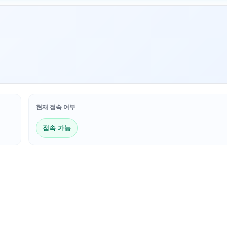
현재 접속 여부
접속 가능