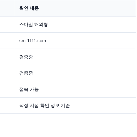
확인 내용
스마일 해외형
sm-1111.com
검증중
검증중
접속 가능
작성 시점 확인 정보 기준